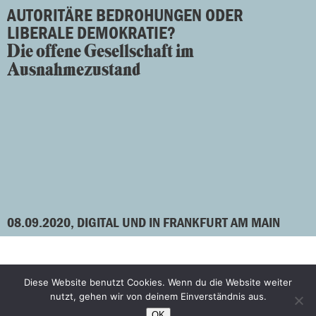
AUTORITÄRE BEDROHUNGEN ODER
LIBERALE DEMOKRATIE?
Die offene Gesellschaft im
Ausnahmezustand
08.09.2020, DIGITAL UND IN FRANKFURT AM MAIN
Diese Website benutzt Cookies. Wenn du die Website weiter
Facebook
Bluesky
nutzt, gehen wir von deinem Einverständnis aus.
Instagram
YouTube
OK