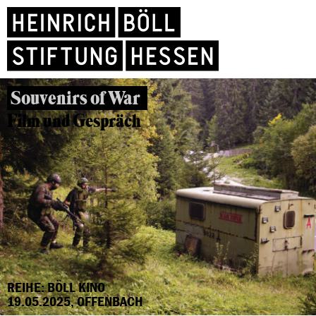
Souvenirs of War
Film und Gespräch
REIHE: BÖLL KINO
19.05.2025, OFFENBACH