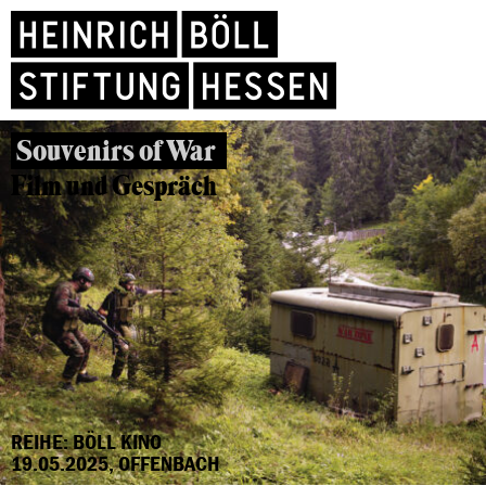
Souvenirs of War
Film und Gespräch
REIHE: BÖLL KINO
19.05.2025, OFFENBACH