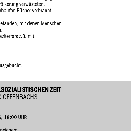
völkerung verwüsteten,
rhaufen Bücher verbrannt
 befanden, mit denen Menschen
n,
iterrors z.B. mit
ausgebucht.
SOZIALISTISCHEN ZEIT
G OFFENBACHS
6, 18:00 UHR
speichern