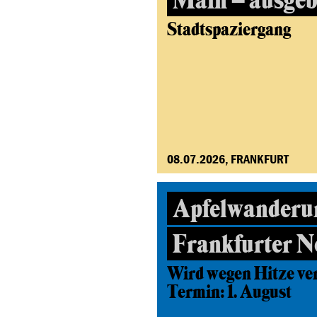
Main – ausgeb
Stadtspaziergang
08.07.2026, FRANKFURT
Apfelwanderu
Frankfurter N
Wird wegen Hitze ve
Termin: 1. August