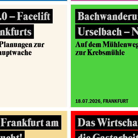
0 – Facelift
Bachwanderu
nkfurts
Urselbach – 
 Planungen zur
Auf dem Mühlenweg 
Hauptwache
zur Krebsmühle
18.07.2026, FRANKFURT
 Frankfurt am
Das Wirtscha