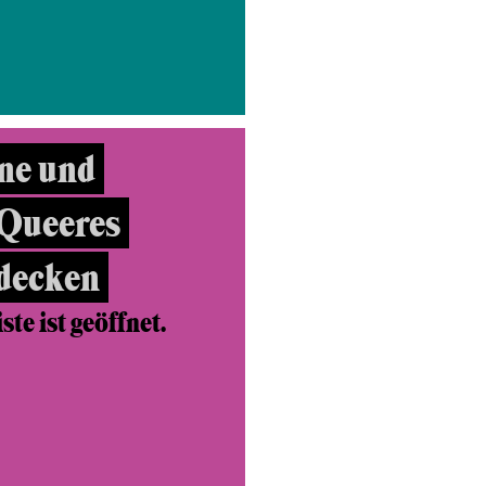
ne und
 Queeres
tdecken
te ist geöffnet.