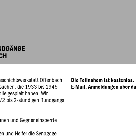
UNDGÄNGE
ACH
eschichtswerkstatt Offenbach
Die Teilnahem ist kostenlos. 
esuchen, die 1933 bis 1945
E-Mail. Anmeldungen über da
lle gespielt haben. Wir
1/2 bis 2-stündigen Rundgangs
nnen und Gegner einsperrte
nen und Helfer die Synagoge