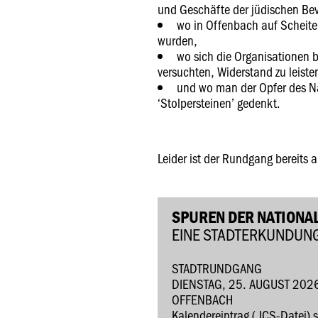
und Geschäfte der jüdischen Be
wo in Offenbach auf Scheite
wurden,
wo sich die Organisationen
versuchten, Widerstand zu leiste
und wo man der Opfer des Naz
‘Stolpersteinen’ gedenkt.
Leider ist der Rundgang bereits 
SPUREN DER NATIONAL
EINE STADTERKUNDUN
STADTRUNDGANG
DIENSTAG, 25. AUGUST 202
OFFENBACH
Kalendereintrag (.ICS-Datei) 