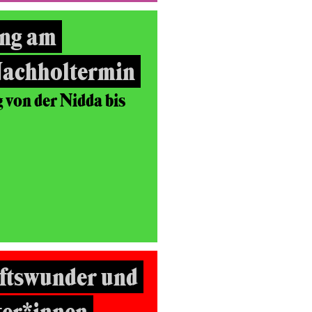
ng am
Nachholtermin
von der Nidda bis
ftswunder und