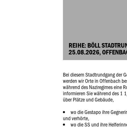
REIHE: BÖLL STADTR
25.08.2026, OFFENB
Bei diesem Stadtrundgang der G
werden wir Orte in Offenbach b
während des Naziregimes eine Ro
informieren Sie während des 1 
über Plätze und Gebäude,
wo die Gestapo ihre Gegneri
und verhörte,
wo die SS und ihre Helferin