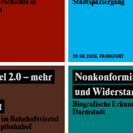
eschichte in
Stadtspaziergang
m
20.08.2026, FRANKFURT
el 2.0 – mehr
Nonkonformit
und Widersta
Biografische Erkund
t
Darmstadt
 im Bahnhofsviertel
uptbahnhof