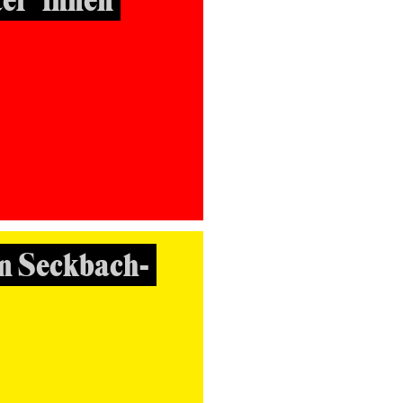
ter*innen
n Seckbach-