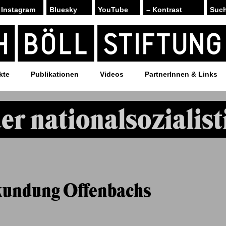
Instagram
Bluesky
YouTube
– Kontrast
kte
Publikationen
Videos
PartnerInnen & Links
er nationalsozialist
kundung Offenbachs