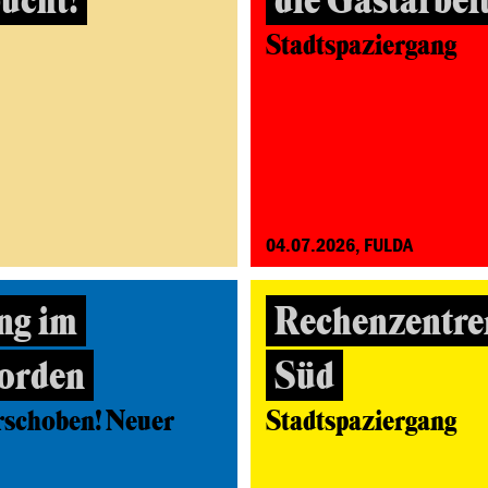
ucht!
die Gastarbei
Stadtspaziergang
04.07.2026, FULDA
ng im
Rechenzentre
orden
Süd
rschoben! Neuer
Stadtspaziergang