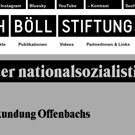
Instagram
Bluesky
YouTube
– Kontrast
kte
Publikationen
Videos
PartnerInnen & Links
er nationalsozialist
kundung Offenbachs