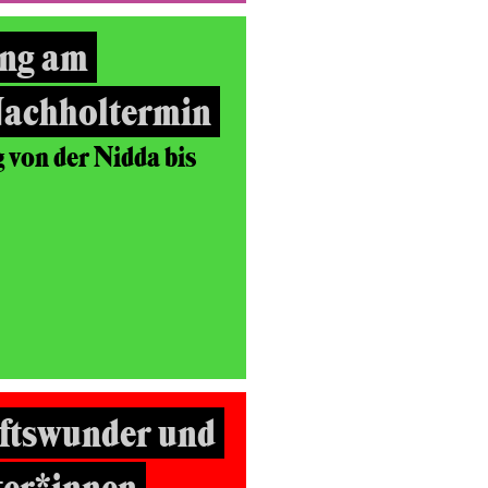
ng am
Nachholtermin
von der Nidda bis
ftswunder und