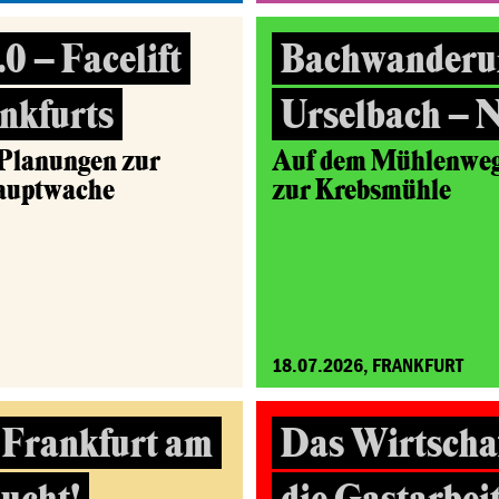
0 – Facelift
Bachwanderu
nkfurts
Urselbach – 
 Planungen zur
Auf dem Mühlenweg 
Hauptwache
zur Krebsmühle
18.07.2026, FRANKFURT
 Frankfurt am
Das Wirtscha