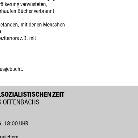
völkerung verwüsteten,
rhaufen Bücher verbrannt
 befanden, mit denen Menschen
n,
iterrors z.B. mit
ausgebucht.
SOZIALISTISCHEN ZEIT
G OFFENBACHS
6, 18:00 UHR
speichern