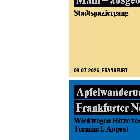
Main – ausgeb
Stadtspaziergang
08.07.2026, FRANKFURT
Apfelwanderu
Frankfurter N
Wird wegen Hitze ve
Termin: 1. August