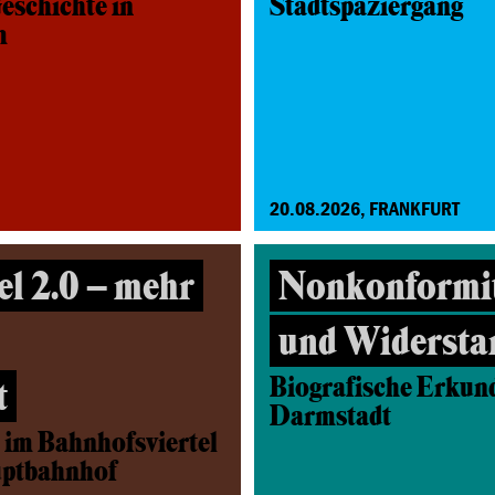
eschichte in
Stadtspaziergang
m
20.08.2026, FRANKFURT
el 2.0 – mehr
Nonkonformit
und Widersta
Biografische Erkund
t
Darmstadt
 im Bahnhofsviertel
uptbahnhof