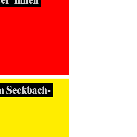
ter*innen
n Seckbach-