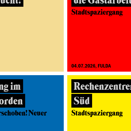
ucht!
die Gastarbei
Stadtspaziergang
04.07.2026, FULDA
ng im
Rechenzentre
orden
Süd
rschoben! Neuer
Stadtspaziergang