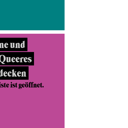
ne und
 Queeres
tdecken
te ist geöffnet.