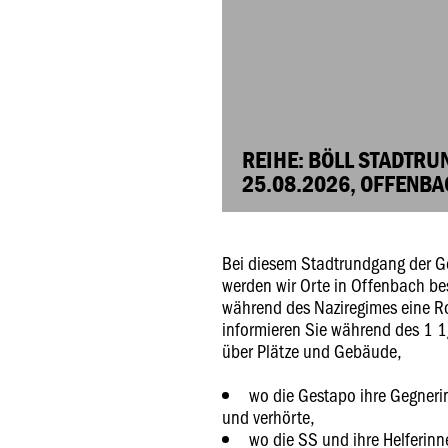
REIHE: BÖLL STADTR
25.08.2026, OFFENB
Bei diesem Stadtrundgang der G
werden wir Orte in Offenbach b
während des Naziregimes eine Ro
informieren Sie während des 1 
über Plätze und Gebäude,
wo die Gestapo ihre Gegneri
und verhörte,
wo die SS und ihre Helferin