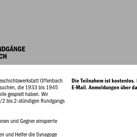
UNDGÄNGE
ACH
eschichtswerkstatt Offenbach
Die Teilnahem ist kostenlos. 
esuchen, die 1933 bis 1945
E-Mail. Anmeldungen über da
lle gespielt haben. Wir
1/2 bis 2-stündigen Rundgangs
nnen und Gegner einsperrte
nen und Helfer die Synagoge