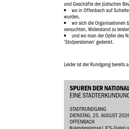
und Geschäfte der jüdischen Be
wo in Offenbach auf Scheite
wurden,
wo sich die Organisationen
versuchten, Widerstand zu leiste
und wo man der Opfer des Naz
‘Stolpersteinen’ gedenkt.
Leider ist der Rundgang bereits 
SPUREN DER NATIONAL
EINE STADTERKUNDUN
STADTRUNDGANG
DIENSTAG, 25. AUGUST 202
OFFENBACH
Kalendereintrag (.ICS-Datei) 