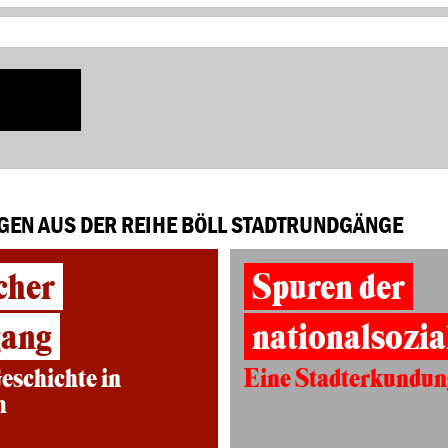
GEN AUS DER REIHE BÖLL STADTRUNDGÄNGE
cher
Spuren der
gang
nationalsozia
eschichte in
Eine Stadterkundun
m