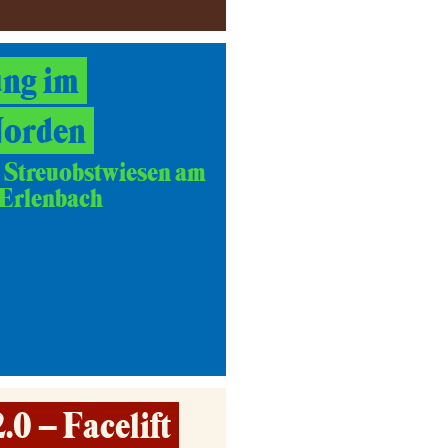
ng im
Norden
 Streuobstwiesen am
-Erlenbach
0 – Facelift