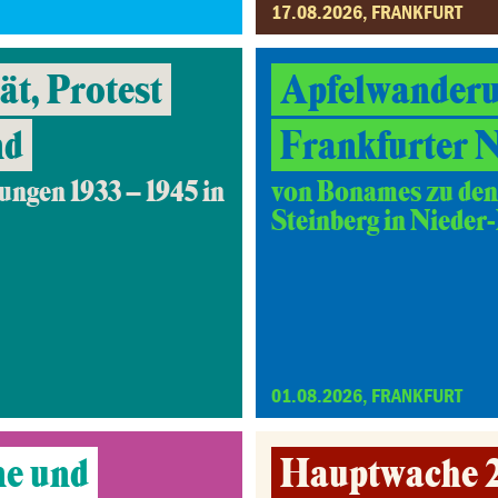
17.08.2026, FRANKFURT
t, Protest
Apfelwanderu
nd
Frankfurter 
ungen 1933 – 1945 in
von Bonames zu den
Steinberg in Nieder
01.08.2026, FRANKFURT
ne und
Hauptwache 2.