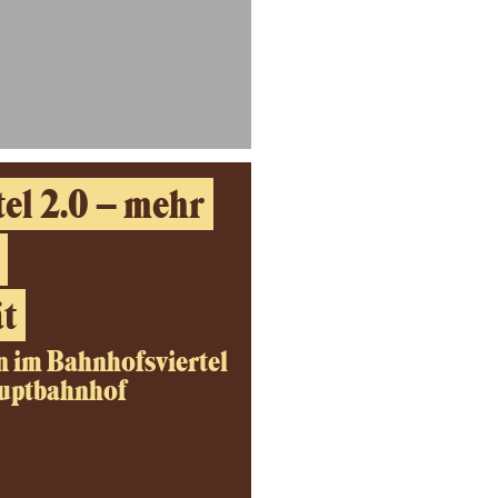
el 2.0 – mehr
t
n im Bahnhofsviertel
auptbahnhof