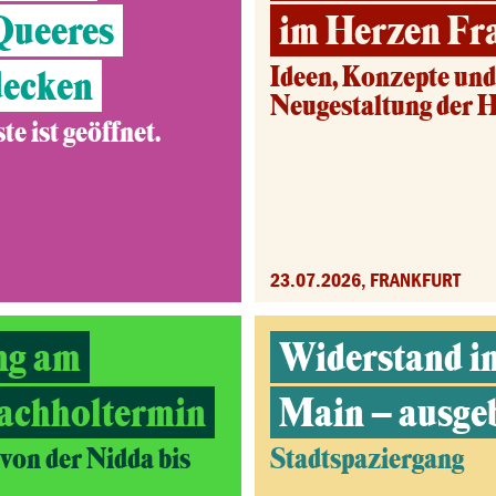
 Queeres
im Herzen Fr
Ideen, Konzepte un
decken
Neugestaltung der 
e ist geöffnet.
23.07.2026, FRANKFURT
ng am
Widerstand i
achholtermin
Main – ausge
on der Nidda bis
Stadtspaziergang