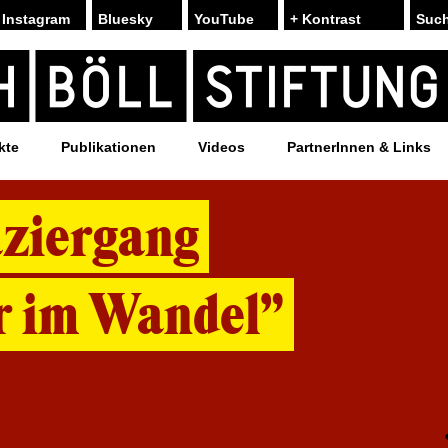
Instagram
Bluesky
YouTube
+ Kontrast
kte
Publikationen
Videos
PartnerInnen & Links
aziergang
r im Wandel”