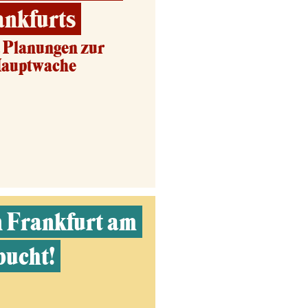
ankfurts
d Planungen zur
Hauptwache
n Frankfurt am
bucht!