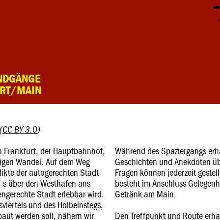
UNDGÄNGE
URT/MAIN
(
CC BY 3.0
)
n Frankfurt, der Hauptbahnhof,
Während des Spaziergangs erha
ndigen Wandel. Auf dem Weg
Geschichten und Anekdoten üb
likte der autogerechten Stadt
Fragen können jederzeit gestel
t`s über den Westhafen ans
besteht im Anschluss Gelegenh
ngerechte Stadt erlebbar wird.
Getränk am Main.
viertels und des Holbeinstegs,
baut werden soll, nähern wir
Den Treffpunkt und Route erhal