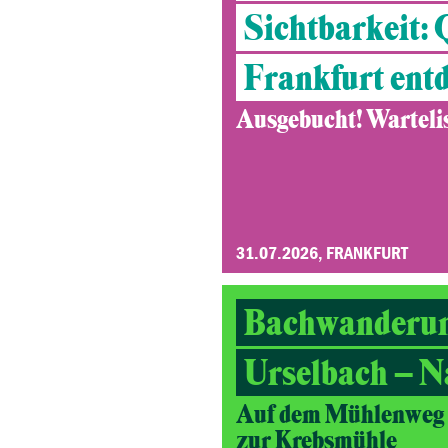
Sichtbarkeit:
Frankfurt ent
Ausgebucht! Wartelist
31.07.2026, FRANKFURT
Bachwanderu
Urselbach – N
Auf dem Mühlenweg v
zur Krebsmühle