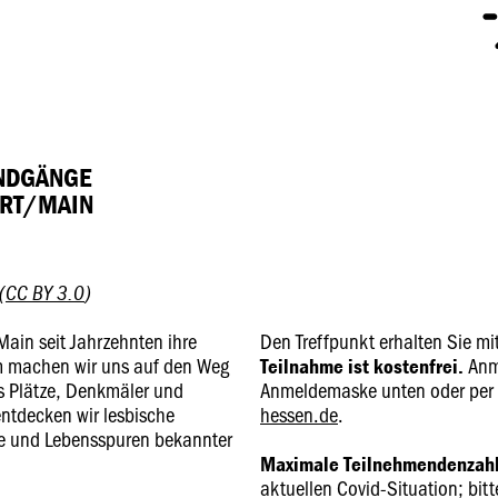
UNDGÄNGE
URT/MAIN
(
CC BY 3.0
)
ain seit Jahrzehnten ihre
Den Treffpunkt erhalten Sie m
m machen wir uns auf den Weg
Anm
Teilnahme ist kostenfrei.
s Plätze, Denkmäler und
Anmeldemaske unten oder per
ntdecken wir lesbische
hessen.de
.
rte und Lebensspuren bekannter
Maximale Teilnehmendenzahl
aktuellen Covid-Situation; bi