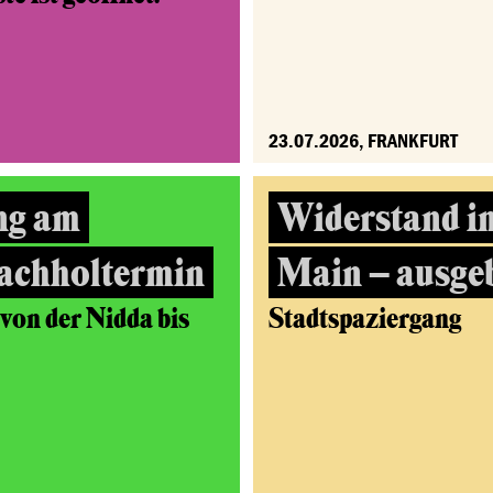
23.07.2026, FRANKFURT
ng am
Widerstand i
achholtermin
Main – ausge
on der Nidda bis
Stadtspaziergang