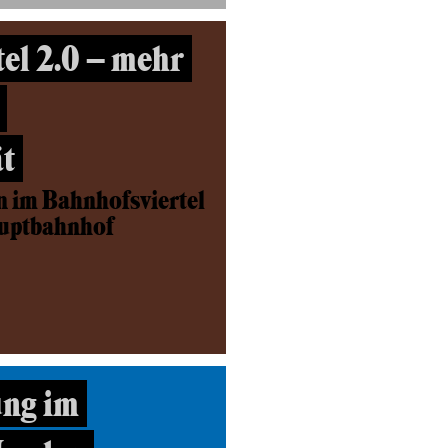
el 2.0 – mehr
t
n im Bahnhofsviertel
auptbahnhof
ng im