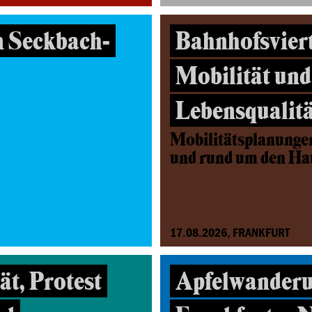
n Seckbach-
Bahnhofsviert
Mobilität und
Lebensqualitä
Mobilitätsplanunge
und rund um den H
17.08.2026, FRANKFURT
t, Protest
Apfelwanderu