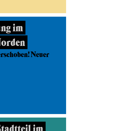
ng im
Norden
erschoben! Neuer
tadtteil im