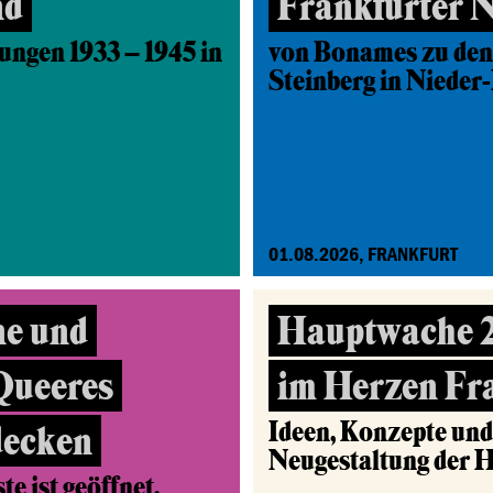
nd
Frankfurter 
ungen 1933 – 1945 in
von Bonames zu den
Steinberg in Nieder
01.08.2026, FRANKFURT
ne und
Hauptwache 2.
 Queeres
im Herzen Fr
Ideen, Konzepte un
decken
Neugestaltung der 
e ist geöffnet.