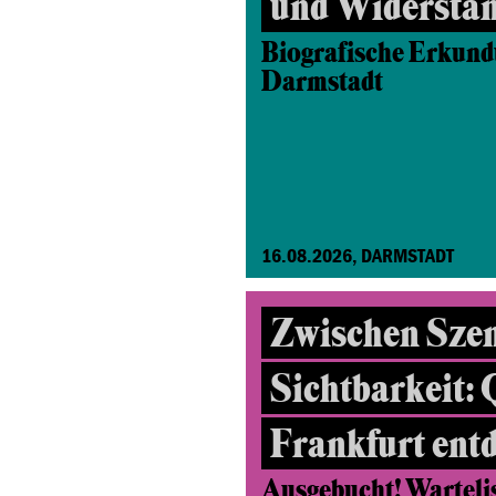
und Widersta
Biografische Erkund
Darmstadt
16.08.2026, DARMSTADT
Zwischen Sze
Sichtbarkeit:
Frankfurt ent
Ausgebucht! Wartelist