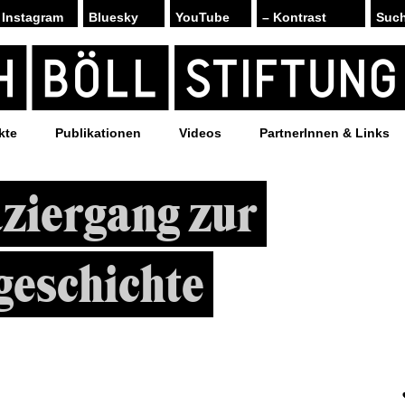
Instagram
Bluesky
YouTube
– Kontrast
kte
Publikationen
Videos
PartnerInnen & Links
ziergang zur
geschichte