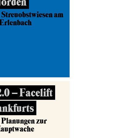
Norden
 Streuobstwiesen am
-Erlenbach
0 – Facelift
ankfurts
d Planungen zur
Hauptwache