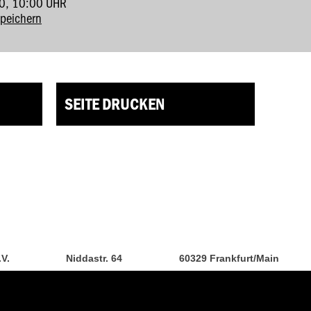
0, 10:00 UHR
speichern
SEITE DRUCKEN
.V.
Niddastr. 64
60329 Frankfurt/Main