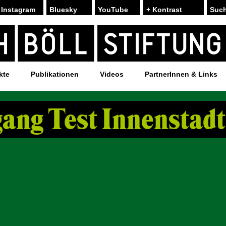
Instagram
Bluesky
YouTube
+ Kontrast
kte
Publikationen
Videos
PartnerInnen & Links
ang Test Innenstadt