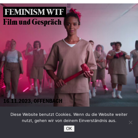
FEMINISM WTF
Film und Gespräch
16.11.2023, OFFENBACH
Diese Website benutzt Cookies. Wenn du die Website weiter
Trude Levi: “Ich habe den Krieg
nutzt, gehen wir von deinem Einverständnis aus.
OK
gewonnen!”