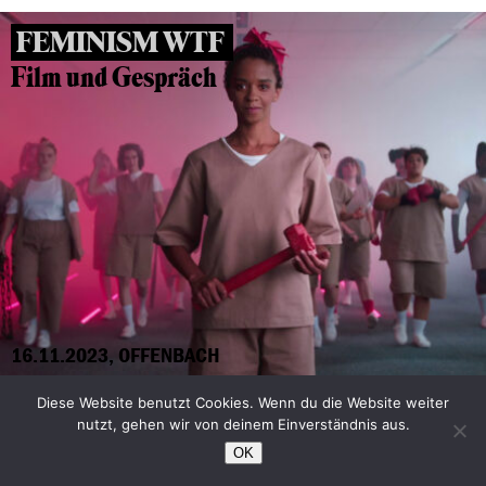
FEMINISM WTF
Film und Gespräch
16.11.2023, OFFENBACH
Diese Website benutzt Cookies. Wenn du die Website weiter
Trude Levi: “Ich habe den Krieg
nutzt, gehen wir von deinem Einverständnis aus.
OK
gewonnen!”