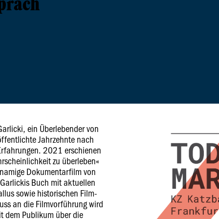
präch
Garlicki, ein Überlebender von
ffentlichte Jahrzehnte nach
 Erfahrungen. 2021 erschienen
rscheinlichkeit zu überleben«
chnamige Dokumentarfilm von
 Garlickis Buch mit aktuellen
lus sowie historischen Film-
ss an die Filmvorführung wird
it dem Publikum über die