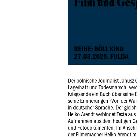
Film und Ges
REIHE: BÖLL KINO
27.03.2025, FULDA
Der polnische Journalist Janusz 
Lagerhaft und Todesmarsch, verö
Kriegsende ein Buch über seine
seine Erinnerungen »Von der Wah
in deutscher Sprache. Der glei
Heiko Arendt verbindet Texte aus
Aufnahmen aus dem heutigen Gal
und Fotodokumenten. Im Anschlu
der Filmemacher Heiko Arendt m