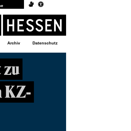
Archiv
Datenschutz
 zu
m KZ-