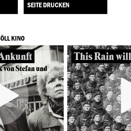
SEITE DRUCKEN
BÖLL KINO
 Ankunft
This Rain will
k von Stefan und