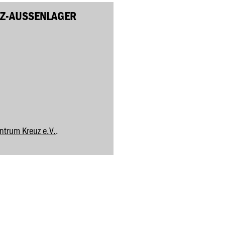
Z-AUSSENLAGER ‘
ntrum Kreuz e.V.
.