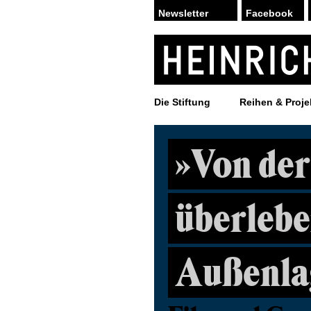
Facebook
Die Stiftung
Reihen & Proje
»Von der
überlebe
Außenlag