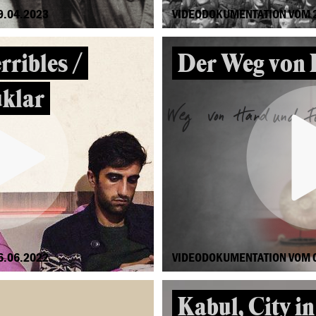
9.04.2023
VIDEODOKUMENTATION VOM 
rribles /
Der Weg von 
klar
6.06.2022
VIDEODOKUMENTATION VOM 
Kabul, City i