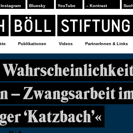
Instagram
Bluesky
YouTube
– Kontrast
kte
Publikationen
Videos
PartnerInnen & Links
 Wahrscheinlichkeit
n – Zwangsarbeit i
er ‘Katzbach’«