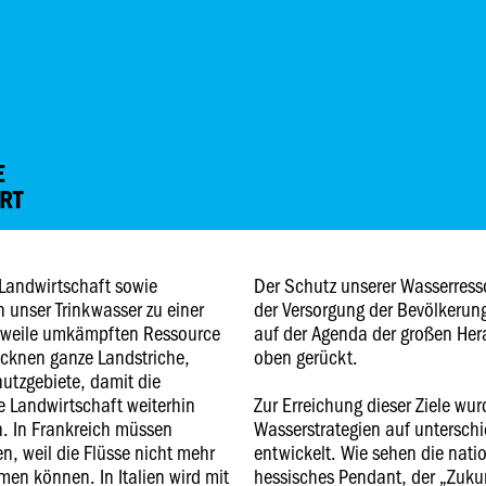
E
RT
 Landwirtschaft sowie
Der Schutz unserer Wasserress
unser Trinkwasser zu einer
der Versorgung der Bevölkerun
erweile umkämpften Ressource
auf der Agenda der großen Her
ocknen ganze Landstriche,
oben gerückt.
utzgebiete, damit die
te Landwirtschaft weiterhin
Zur Erreichung dieser Ziele wur
n. In Frankreich müssen
Wasserstrategien auf untersc
n, weil die Flüsse nicht mehr
entwickelt. Wie sehen die natio
n können. In Italien wird mit
hessisches Pendant, der „Zuku