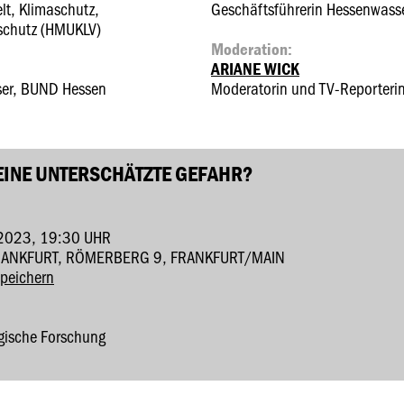
lt, Klimaschutz,
Geschäftsführerin Hessenwass
schutz (HMUKLV)
Moderation:
ARIANE WICK
sser, BUND Hessen
Moderatorin und TV-Reporteri
EINE UNTERSCHÄTZTE GEFAHR?
2023, 19:30 UHR
RANKFURT, RÖMERBERG 9, FRANKFURT/MAIN
speichern
logische Forschung