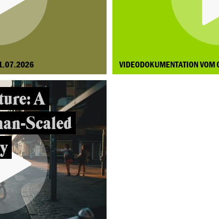
1.07.2026
VIDEODOKUMENTATION VOM 
ture: A
man-Scaled
ty