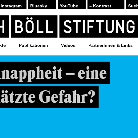
Instagram
Bluesky
YouTube
– Kontrast
kte
Publikationen
Videos
PartnerInnen & Links
nappheit – eine
ätzte Gefahr?