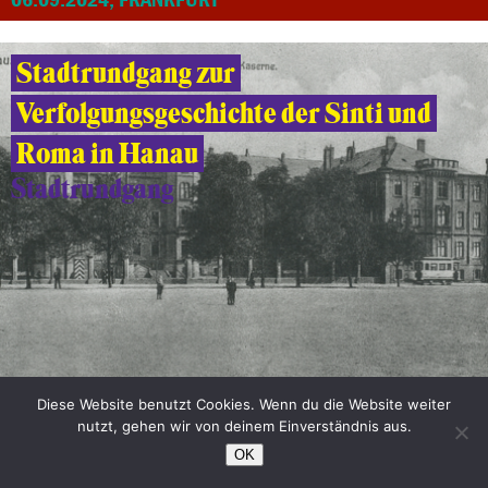
Stadtrundgang zur
Verfolgungsgeschichte der Sinti und
Roma in Hanau
Stadtrundgang
04.09.2024, HANAU
Diese Website benutzt Cookies. Wenn du die Website weiter
nutzt, gehen wir von deinem Einverständnis aus.
Rechenzentren Seckbach-Süd
OK