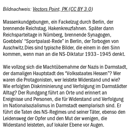
Bildnachweis:
Vectors Point, PK
(
CC BY 3.0
)
Massenkundgebungen, ein Fackelzug durch Berlin, der
brennende Reichstag, Hakenkreuzfahnen. Später dann
Reichsparteitage in Nürnberg, brennende Synagogen,
Goebbels’ “Sportpalast-Rede” in Berlin, der Torbogen von
Auschwitz.Dies sind typische Bilder, die einem in den Sinn
kommen, wenn man an die NS-Diktatur 1933–1945 denkt.
Wie vollzog sich die Machtübernahme der Nazis in Darmstadt,
der damaligen Hauptstadt des “Volksstaates Hessen”? Wer
waren die Protagonisten, wer leistete Widerstand und wie?
Wie erfolgten Diskriminierung und Verfolgung im Darmstädter
Alltag? Der Rundgang führt an Orte und erinnert an
Ereignisse und Personen, die für Widerstand und Verfolgung
im Nationalsozialismus in Darmstadt exemplarisch sind. Er
führt die Taten des NS-Regimes und seiner Täter, ebenso den
Leidensweg der Opfer und den Mut der wenigen, die
Widerstand leisteten, auf lokaler Ebene vor Augen.