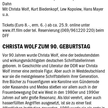
Dahn
Mit Christa Wolf, Kurt Biedenkopf, Lew Kopolew, Hans Mayer
u.a.
Tickets (Euro 8.-, erm. 6.-) ab ca. 25.9. online unter
www.iff.film oder tel. Reservierung (069/961220 220) beim
DFF
CHRISTA WOLF ZUM 90. GEBURTSTAG
Vor 90 Jahren wurde Christa Wolf, eine der bedeutendsten
und wirkungsmächtigsten deutschen Schriftstellerinnen
geboren. In Geschichte und Literatur der DDR war Christa
Wolf immer eine zentrale Figur. Aber auch in Westdeutschland
war sie die meistgelesene Schriftstellerin ihrer Generation.
Ihre Bücher zu Frauenfiguren wie Karoline von Günderrode
oder Kassandra und Medea stießen vor allem auch in der
Frauenbewegung Ost wie West in den 1980er und 1990er
Jahren auf sehr große Resonanz. Als Idol verehrt, aber auch
hasserfüllten Angriffen ausgesetzt, ist sie zu einer fast
öffentlichen Institution geworden. 1980 wurde sie als erste in