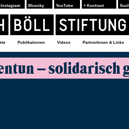
Instagram
Bluesky
YouTube
+ Kontrast
kte
Publikationen
Videos
PartnerInnen & Links
tun – solidarisch 