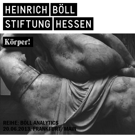
Körper!
REIHE: BÖLL ANALYTICS
20.06.2013, FRANKFURT/MAIN