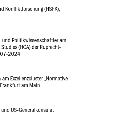
nd Konfliktforschung (HSFK),
m. und Politikwissenschaftler am
 Studies (HCA) der Ruprecht-
2007-2024
n am Exzellenzcluster „Normative
t Frankfurt am Main
s und US-Generalkonsulat