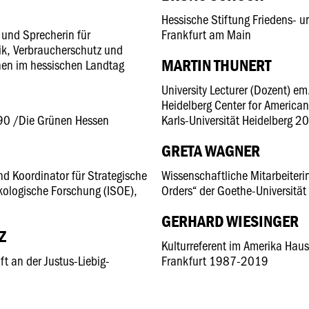
Hessische Stiftung Friedens- u
e und Sprecherin für
Frankfurt am Main
ik, Verbraucherschutz und
MARTIN THUNERT
nen im hessischen Landtag
University Lecturer (Dozent) e
Heidelberg Center for American
90 /Die Grünen Hessen
Karls-Universität Heidelberg 
GRETA WAGNER
nd Koordinator für Strategische
Wissenschaftliche Mitarbeiteri
ökologische Forschung (ISOE),
Orders“ der Goethe-Universitä
GERHARD WIESINGER
Z
Kulturreferent im Amerika Hau
ft an der Justus-Liebig-
Frankfurt 1987-2019