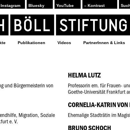
Instagram
Bluesky
YouTube
– Kontrast
kte
Publikationen
Videos
PartnerInnen & Links
HELMA LUTZ
ng und Bürgermeisterin von
Professorin em. für Frauen- u
Goethe-Universität Frankfurt 
CORNELIA-KATRIN VON 
ndhilfe, Migration, Soziale
Ehemalige Stadträtin im Magis
urt e. V.
BRUNO SCHOCH