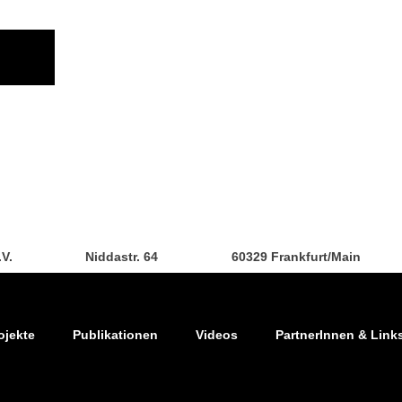
.V.
Niddastr. 64
60329 Frankfurt/Main
ojekte
Publikationen
Videos
PartnerInnen & Link