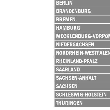
BERLIN
BRANDENBURG
BREMEN
HAMBURG
MECKLENBURG-VORP
NIEDERSACHSEN
NORDRHEIN-WESTFALE
RHEINLAND-PFALZ
SAARLAND
SACHSEN-ANHALT
SACHSEN
SCHLESWIG-HOLSTEIN
THÜRINGEN