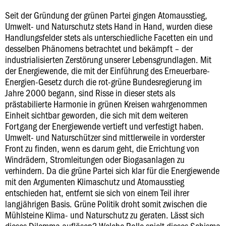
Seit der Gründung der grünen Partei gingen Atomausstieg,
Umwelt- und Naturschutz stets Hand in Hand, wurden diese
Handlungsfelder stets als unterschiedliche Facetten ein und
desselben Phänomens betrachtet und bekämpft – der
industrialisierten Zerstörung unserer Lebensgrundlagen. Mit
der Energiewende, die mit der Einführung des Erneuerbare-
Energien-Gesetz durch die rot-grüne Bundesregierung im
Jahre 2000 begann, sind Risse in dieser stets als
prästabilierte Harmonie in grünen Kreisen wahrgenommen
Einheit sichtbar geworden, die sich mit dem weiteren
Fortgang der Energiewende vertieft und verfestigt haben.
Umwelt- und Naturschützer sind mittlerweile in vorderster
Front zu finden, wenn es darum geht, die Errichtung von
Windrädern, Stromleitungen oder Biogasanlagen zu
verhindern. Da die grüne Partei sich klar für die Energiewende
mit den Argumenten Klimaschutz und Atomausstieg
entschieden hat, entfernt sie sich von einem Teil ihrer
langjährigen Basis. Grüne Politik droht somit zwischen die
Mühlsteine Klima- und Naturschutz zu geraten. Lässt sich
dieses Dilemma auflösen? Welche Rolle spielt dieses Schisma