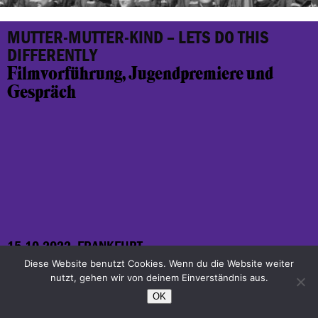
MUTTER-MUTTER-KIND – LETS DO THIS
DIFFERENTLY
Filmvorführung, Jugendpremiere und
Gespräch
15.10.2022, FRANKFURT
Diese Website benutzt Cookies. Wenn du die Website weiter
nutzt, gehen wir von deinem Einverständnis aus.
Les Enfants Terribles / Yaramaz
OK