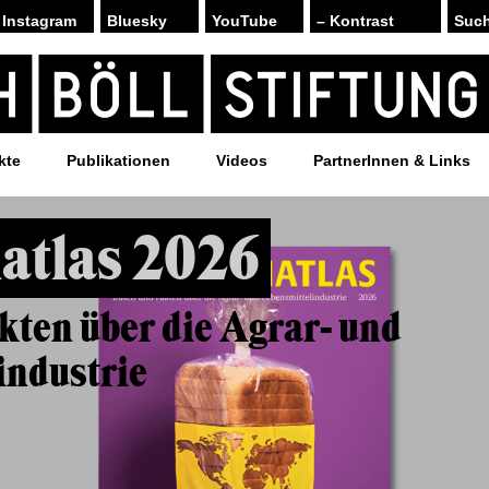
Instagram
Bluesky
YouTube
– Kontrast
kte
Publikationen
Videos
PartnerInnen & Links
atlas 2026
kten über die Agrar- und
industrie