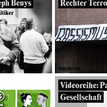
eph Beuys
Rechter Terr
itiker
PUBLIKATION
Videoreihe: 
Gesellschaft