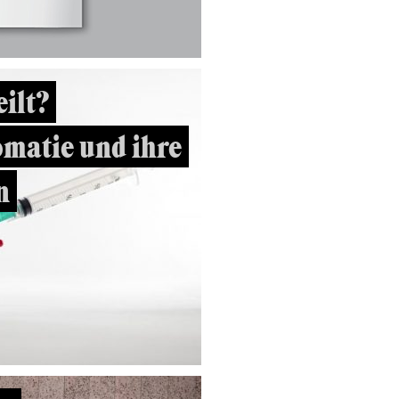
eilt?
omatie und ihre
n