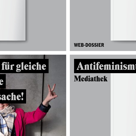
WEB-DOSSIER
für gleiche
Antifeminism
Mediathek
e
ache!