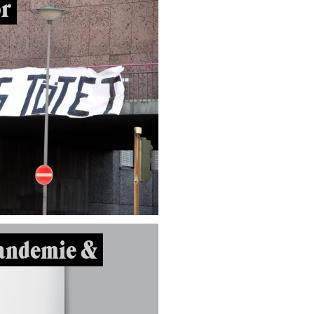
or
Pandemie &