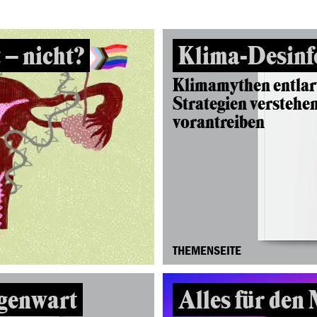
 – nicht?
Klima-Desinf
Klimamythen entlarv
Strategien verstehe
vorantreiben
THEMENSEITE
genwart
Alles für den