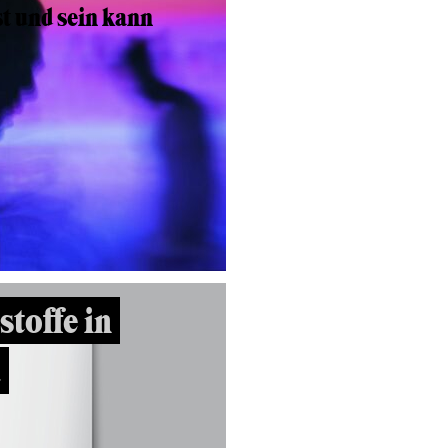
t und sein kann
toffe in
a