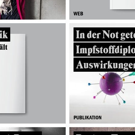
WEB
ik
In der Not get
ält
Impfstoffdipl
Auswirkunge
PUBLIKATION