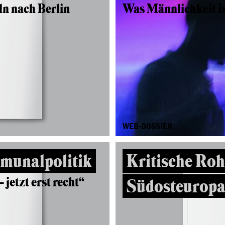
n nach Berlin
Was Männlichkeit is
WEB-DOSSIER
munalpolitik
Kritische Rohs
jetzt erst recht“
Südosteurop