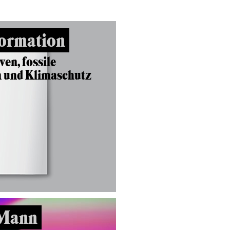
ormation
en, fossile
n und Klimaschutz
 Mann