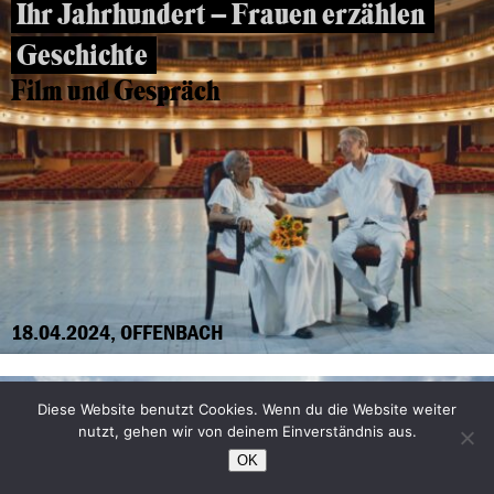
Ihr Jahrhundert – Frauen erzählen
Geschichte
Film und Gespräch
18.04.2024, OFFENBACH
THE ZONE OF INTEREST – AUSVERKAUFT
Diese Website benutzt Cookies. Wenn du die Website weiter
nutzt, gehen wir von deinem Einverständnis aus.
OK