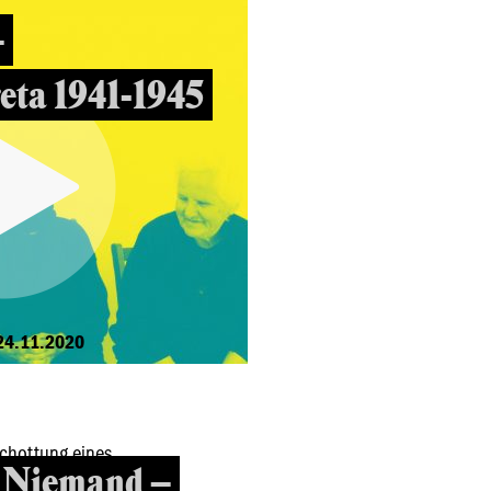
–
eta 1941-1945
24.11.2020
r Niemand –