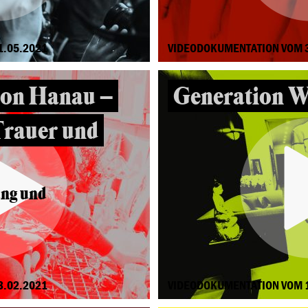
1.05.2021
VIDEODOKUMENTATION VOM 
von Hanau –
Generation W
Trauer und
ung und
3.02.2021
VIDEODOKUMENTATION VOM 