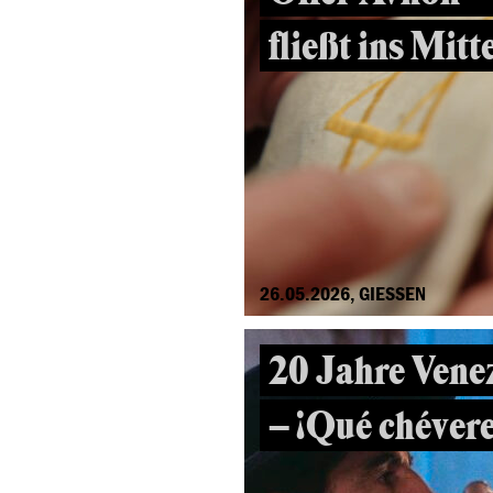
fließt ins Mit
26.05.2026, GIESSEN
20 Jahre Vene
– ¡Qué chévere