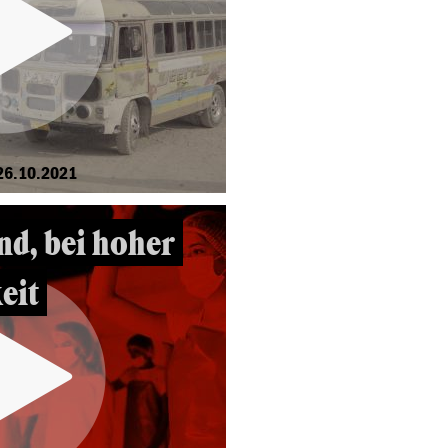
26.10.2021
d, bei hoher
eit