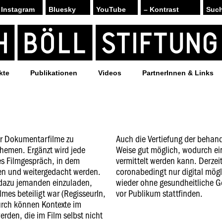
Instagram
Bluesky
YouTube
– Kontrast
kte
Publikationen
Videos
PartnerInnen & Links
wir Dokumentarfilme zu
Auch die Vertiefung der behand
Themen. Ergänzt wird jede
Weise gut möglich, wodurch ei
es Filmgespräch, in dem
vermittelt werden kann. Derzei
en und weitergedacht werden.
coronabedingt nur digital mögl
, dazu jemanden einzuladen,
wieder ohne gesundheitliche G
lmes beteiligt war (RegisseurIn,
vor Publikum stattfinden.
urch können Kontexte im
rden, die im Film selbst nicht