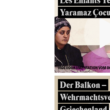
Les Enfants Te
Yaramaz Çocu
VIDEODOKUMENTATION VOM 0
Der Balkon –
Wehrmachtsve
Griechenland