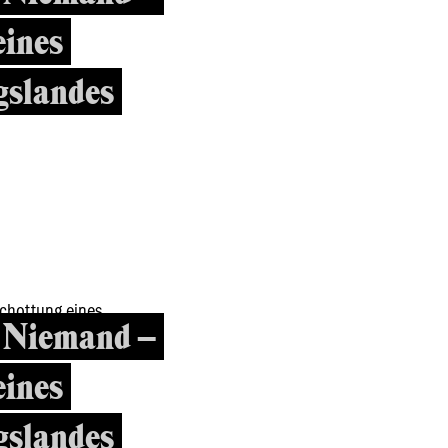
eines
slandes
r Niemand –
eines
slandes