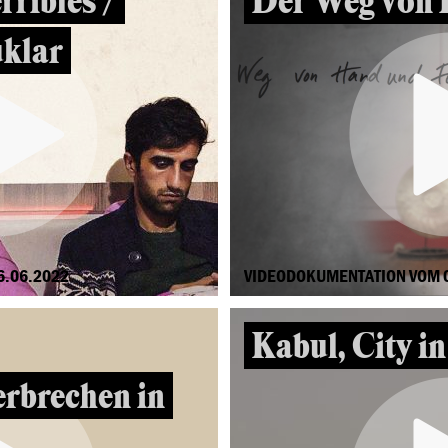
rribles /
Der Weg von 
klar
6.06.2022
VIDEODOKUMENTATION VOM 
Kabul, City i
rbrechen in