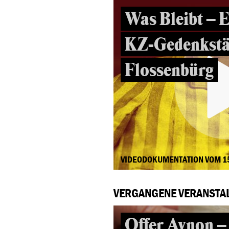
Was Bleibt – E
KZ-Gedenkstä
Flossenbürg
VIDEODOKUMENTATION VOM 1
VERGANGENE VERANSTA
Offer Avnon –