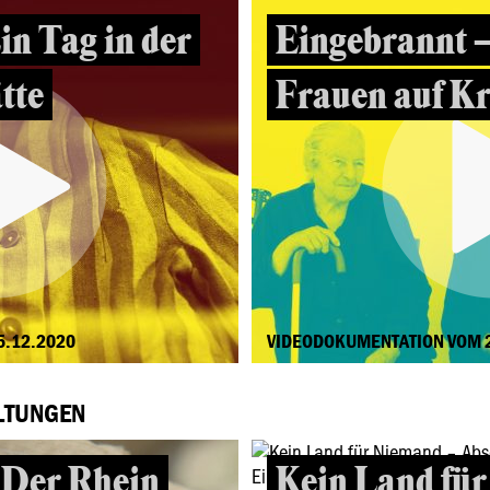
in Tag in der
Eingebrannt 
tte
Frauen auf Kr
5.12.2020
VIDEODOKUMENTATION VOM 
LTUNGEN
 Der Rhein
Kein Land fü