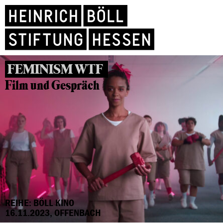
FEMINISM WTF
Film und Gespräch
REIHE: BÖLL KINO
16.11.2023, OFFENBACH