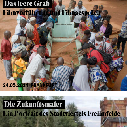
Das leere Grab
Filmvorführung und Filmgespräch
24.05.2024, FRANKFURT
Die Zukunftsmaler
Ein Portrait des Stadtviertels Freiimfelde