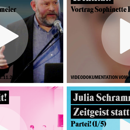
emeier
Vortrag Sophinette 
3.11.2018
VIDEODOKUMENTATION VOM 4
t!
Julia Schram
Zeitgeist statt
Partei! (1/5)