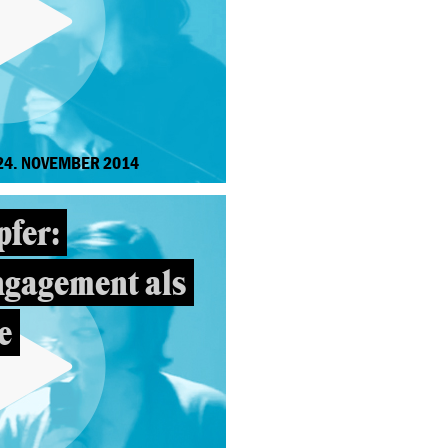
24. NOVEMBER 2014
fer:
ngagement als
e