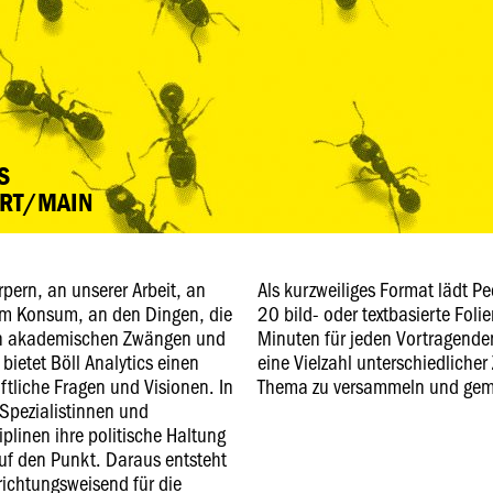
S
URT/MAIN
rpern, an unserer Arbeit, an
Als kurzweiliges Format lädt P
em Konsum, an den Dingen, die
20 bild- oder textbasierte Fo
on akademischen Zwängen und
Minuten für jeden Vortragenden
ietet Böll Analytics einen
eine Vielzahl unterschiedliche
ftliche Fragen und Visionen. In
Thema zu versammeln und geme
Spezialistinnen und
plinen ihre politische Haltung
f den Punkt. Daraus entsteht
 richtungsweisend für die