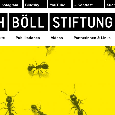
Instagram
Bluesky
YouTube
– Kontrast
kte
Publikationen
Videos
PartnerInnen & Links