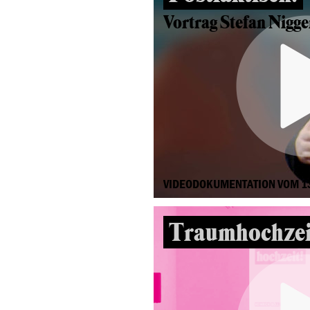
Vortrag Stefan Nigg
VIDEODOKUMENTATION VOM 1
Traumhochzei