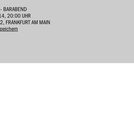
 - BARABEND
4, 20:00 UHR
-12, FRANKFURT AM MAIN
speichern