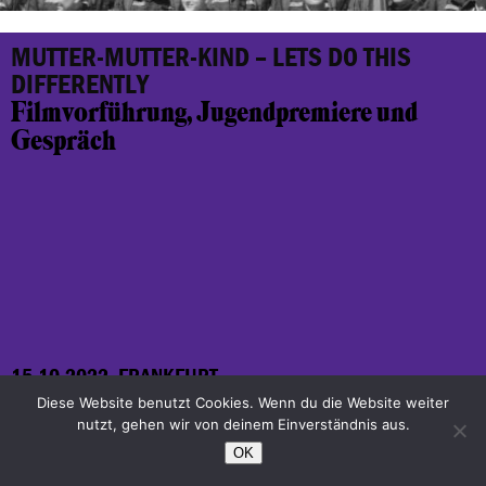
MUTTER-MUTTER-KIND – LETS DO THIS
DIFFERENTLY
Filmvorführung, Jugendpremiere und
Gespräch
15.10.2022, FRANKFURT
Diese Website benutzt Cookies. Wenn du die Website weiter
nutzt, gehen wir von deinem Einverständnis aus.
Les Enfants Terribles / Yaramaz
OK