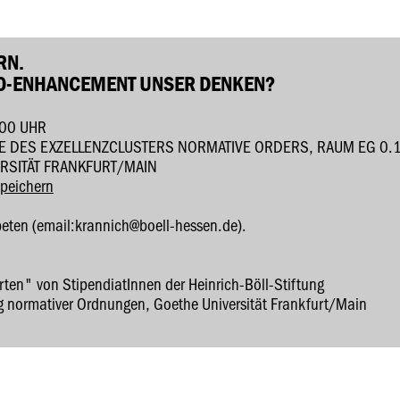
RN.
O-ENHANCEMENT UNSER DENKEN?
:00 UHR
DES EXZELLENZCLUSTERS NORMATIVE ORDERS, RAUM EG 0.1, 
SITÄT FRANKFURT/MAIN
speichern
eten (email:krannich@boell-hessen.de).
rten" von StipendiatInnen der Heinrich-Böll-Stiftung
ng normativer Ordnungen, Goethe Universität Frankfurt/Main