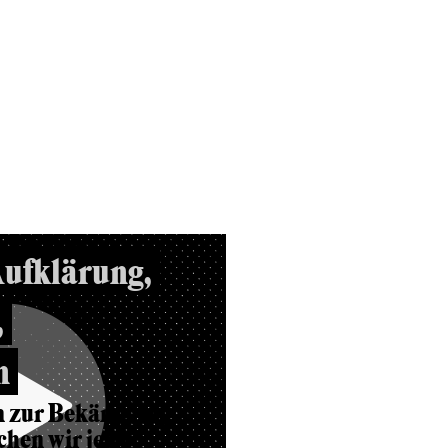
Aufklärung,
,
n
 zur Bekämpfung
hen wir jetzt?