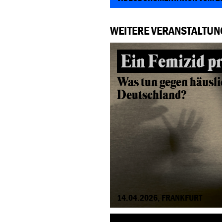
WEITERE VERANSTALTUN
Ein Femizid p
Was tun gegen häusli
Deutschland?
14.04.2026, FRANKFURT