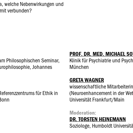
a, welche Nebenwirkungen und
damit verbunden?
PROF. DR. MED. MICHAEL S
 am Philosophischen Seminar,
Klinik für Psychiatrie und Psyc
urophilosophie, Johannes
München
GRETA WAGNER
wissenschaftliche Mitarbeiterin
eferenzzentrums für Ethik in
(Neuroenhancement in der Wet
 Bonn
Universität Frankfurt/Main
Moderation:
DR. TORSTEN HEINEMANN
Soziologe, Humboldt Universitä