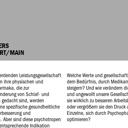
ERS
URT/MAIN
erdenden Leistungsgesellschaft
Welche Werte und gesellschaftl
n ihre physischen und
dem Bedürfnis, durch Medikame
rmaka, die zur
steigern? Und wie verändern d
inderung von Schlaf- und
und ungewollt unsere Gesellsc
n gedacht sind, werden
sie wirklich zu besseren Arbeit
e spezifische gesundheitliche
oder vergrößern sie den Druck 
erbesserung und
Einzelne, sich durch Psychoph
 Aber sind diese psychotropen
optimieren?
entsprechende Indikation