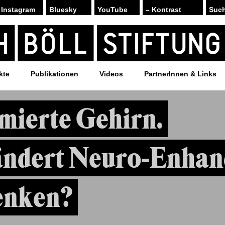
Instagram
Bluesky
YouTube
– Kontrast
kte
Publikationen
Videos
PartnerInnen & Links
mierte Gehirn.
ändert Neuro-Enha
enken?