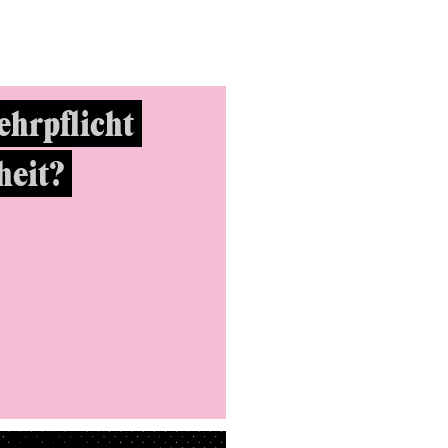
ehrpflicht
heit?