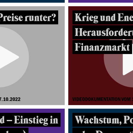
Preise runter?
Krieg und En
Herausforder
Finanzmarkt
7.10.2022
VIDEODOKUMENTATION VOM 
 – Einstieg in
Wachstum, P