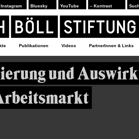
Instagram
Bluesky
YouTube
– Kontrast
kte
Publikationen
Videos
PartnerInnen & Links
sierung und Auswir
Arbeitsmarkt