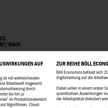
ICS
URT/MAIN
AUSWIRKUNGEN AUF
ZUR REIHE BÖLL ECON
Böll Economics befasst sich 2
Digitalisierung auf die Arbeitsw
ng ist mit weitreichenden
und Arbeitswelt insgesamt
Dabei sollen in einem ersten S
Automatisierung durch
quantitativen Auswirkungen von
oter bis hin zu
der Arbeitsplätze diskutiert we
ories“ im Produktionsbereich
 und Algorithmen, Cloud-