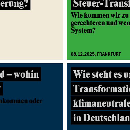
ierung?
Steuer-Trans
Wie kommen wir zu 
gerechteren und wen
System?
08.12.2025, FRANKFURT
d – wohin
Wie steht es u
?
Transformatio
inkommen oder
klimaneutrale
in Deutschla