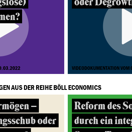
gslose)
oder Degrowt
men?
9.03.2022
VIDEODOKUMENTATION VOM 
GEN AUS DER REIHE BÖLL ECONOMICS
rmögen –
Reform des So
ngsschub oder
durch ein inte