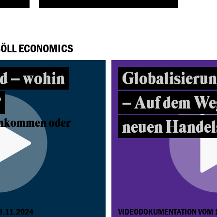
 BÖLL ECONOMICS
d – wohin
Globalisierun
?
– Auf dem Weg
inkommen oder
neuen Handel
8.11.2024
VIDEODOKUMENTATION VOM 