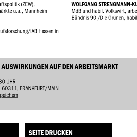
ftspolitik (ZEW),
WOLFGANG STRENGMANN-K
märkte u.a., Mannheim
MdB und habil. Volkswirt, arbe
Bündnis 90 /Die Grünen, habil
erufsforschung/IAB Hessen in
D AUSWIRKUNGEN AUF DEN ARBEITSMARKT
:30 UHR
, 60311, FRANKFURT/MAIN
speichern
SEITE DRUCKEN