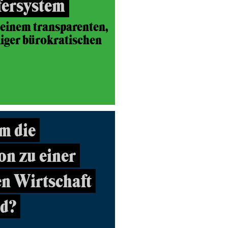
fersystem
einem transparenten,
iger bürokratischen
m die
n zu einer
n Wirtschaft
nd?