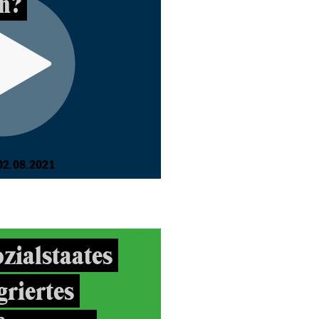
h?
02.08.2021
zialstaates
griertes