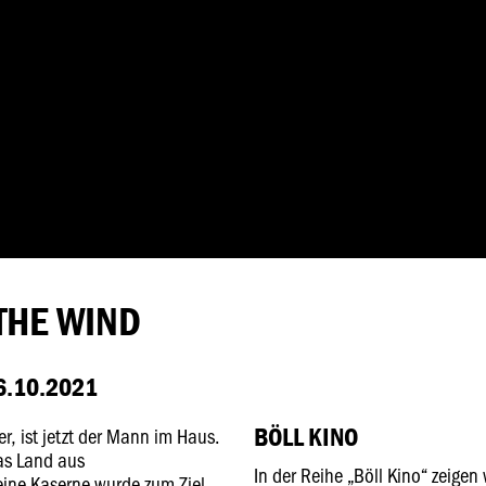
 THE WIND
.10.2021
BÖLL KINO
er, ist jetzt der Mann im Haus.
das Land aus
In der Reihe „Böll Kino“ zeige
eine Kaserne wurde zum Ziel