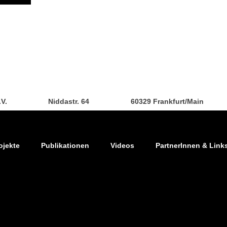
.V.
Niddastr. 64
60329 Frankfurt/Main
ojekte
Publikationen
Videos
PartnerInnen & Link