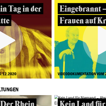
in Tag in der
Eingebrannt 
tte
Frauen auf Kr
5.12.2020
VIDEODOKUMENTATION VOM 
LTUNGEN
 Der Rhein
Kein Land fü