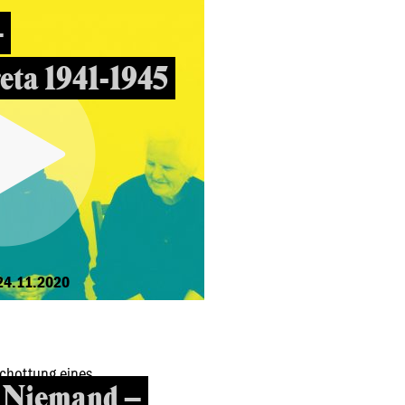
–
eta 1941-1945
24.11.2020
r Niemand –