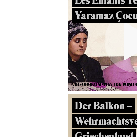
Les Enfants Te
Yaramaz Çocu
VIDEODOKUMENTATION VOM 0
Der Balkon –
Wehrmachtsve
Griechenland