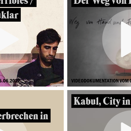
rribles /
Der Weg von 
klar
6.06.2022
VIDEODOKUMENTATION VOM 
Kabul, City i
rbrechen in