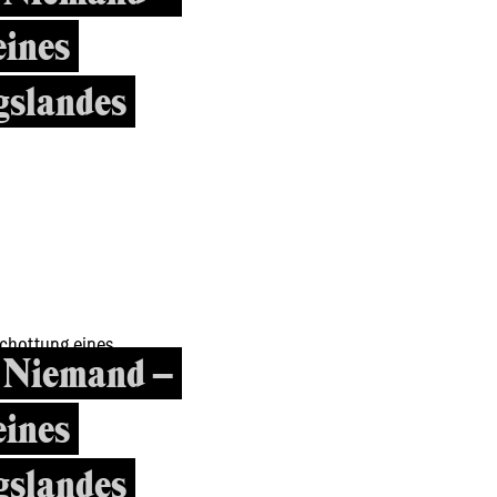
eines
slandes
r Niemand –
eines
slandes