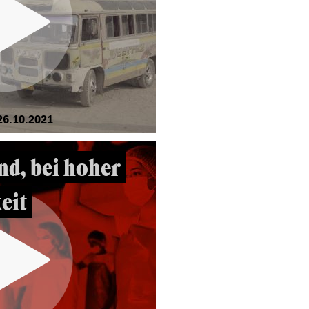
26.10.2021
d, bei hoher
eit