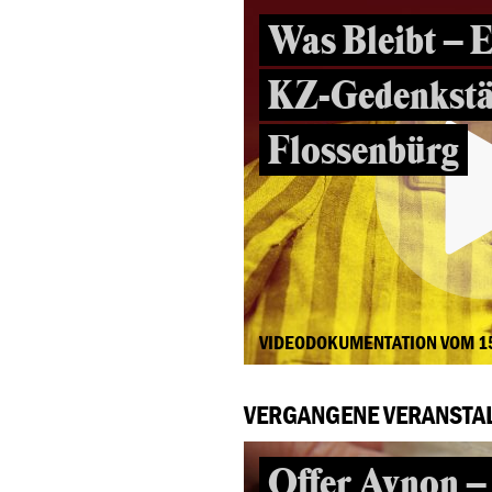
Was Bleibt – E
KZ-Gedenkstä
Flossenbürg
VIDEODOKUMENTATION VOM 1
VERGANGENE VERANSTA
Offer Avnon –