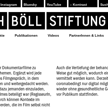
Instagram
Bluesky
YouTube
– Kontrast
kte
Publikationen
Videos
PartnerInnen & Links
wir Dokumentarfilme zu
Auch die Vertiefung der behand
Themen. Ergänzt wird jede
Weise gut möglich, wodurch ei
es Filmgespräch, in dem
vermittelt werden kann. Derzei
en und weitergedacht werden.
coronabedingt nur digital mögl
, dazu jemanden einzuladen,
wieder ohne gesundheitliche G
lmes beteiligt war (RegisseurIn,
vor Publikum stattfinden.
urch können Kontexte im
rden, die im Film selbst nicht