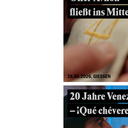
fließt ins Mit
26.05.2026, GIESSEN
20 Jahre Vene
– ¡Qué chévere