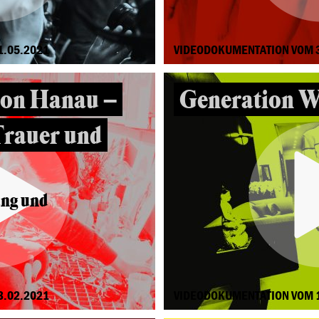
1.05.2021
VIDEODOKUMENTATION VOM 
von Hanau –
Generation W
Trauer und
ung und
3.02.2021
VIDEODOKUMENTATION VOM 