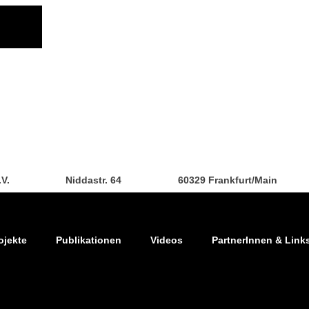
.V.
Niddastr. 64
60329 Frankfurt/Main
ojekte
Publikationen
Videos
PartnerInnen & Link