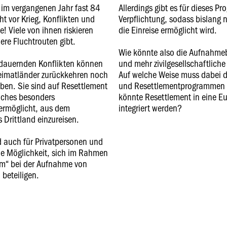
im vergangenen Jahr fast 84
Allerdings gibt es für dieses P
t vor Krieg, Konflikten und
Verpflichtung, sodass bislang 
e! Viele von ihnen riskieren
die Einreise ermöglicht wird.
ere Fluchtrouten gibt.
Wie könnte also die Aufnahmeb
dauernden Konflikten können
und mehr zivilgesellschaftlic
 Heimatländer zurückkehren noch
Auf welche Weise muss dabei d
ben. Sie sind auf Resettlement
und Resettlementprogrammen 
lches besonders
könnte Resettlement in eine Eu
ermöglicht, aus dem
integriert werden?
 Drittland einzureisen.
d auch für Privatpersonen und
ie Möglichkeit, sich im Rahmen
m“ bei der Aufnahme von
 beteiligen.