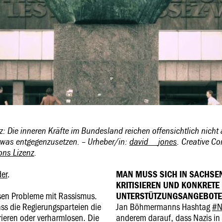
 Die inneren Kräfte im Bundesland reichen offensichtlich nicht 
twas entgegenzusetzen. – Urheber/in:
david__jones
. Creative C
ns Lizenz
.
der
.
MAN MUSS SICH IN SACHSEN
KRITISIEREN UND KONKRETE
hsen Probleme mit Rassismus.
UNTERSTÜTZUNGSANGEBOTE
s die Regierungsparteien die
Jan Böhmermanns Hashtag
#N
rieren oder verharmlosen. Die
anderem darauf, dass Nazis in 