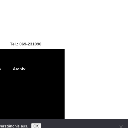
Tel.: 069-231090
s
Archiv
verständnis aus.
OK