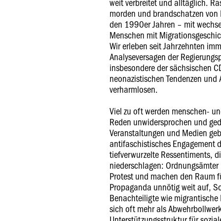
weit verbreitet und alltäglich. R
morden und brandschatzen von H
den 1990er Jahren – mit wechsel
Menschen mit Migrationsgeschi
Wir erleben seit Jahrzehnten im
Analyseversagen der Regierungs
insbesondere der sächsischen CD
neonazistischen Tendenzen und A
verharmlosen.
Viel zu oft werden menschen- u
Reden unwidersprochen und ged
Veranstaltungen und Medien gebo
antifaschistisches Engagement d
tiefverwurzelte Ressentiments, d
niederschlagen: Ordnungsämter
Protest und machen den Raum f
Propaganda unnötig weit auf, So
Benachteiligte wie migrantische 
sich oft mehr als Abwehrbollwerk 
Unterstützungsstruktur für sozial