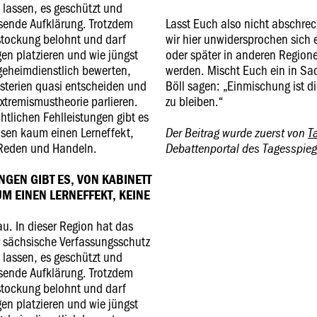
 lassen, es geschützt und
ssende Aufklärung. Trotzdem
Lasst Euch also nicht abschr
stockung belohnt und darf
wir hier unwidersprochen sich 
en platzieren und wie jüngst
oder später in anderen Region
 geheimdienstlich bewerten,
werden. Mischt Euch ein in Sac
sterien quasi entscheiden und
Böll sagen: „Einmischung ist di
Extremismustheorie parlieren.
zu bleiben.“
chtlichen Fehlleistungen gibt es
hsen kaum einen Lerneffekt,
Der Beitrag wurde zuerst von
T
 Reden und Handeln.
Debattenportal des Tagesspiege
NGEN GIBT ES, VON KABINETT
UM EINEN LERNEFFEKT, KEINE
u. In dieser Region hat das
 sächsische Verfassungsschutz
 lassen, es geschützt und
ssende Aufklärung. Trotzdem
stockung belohnt und darf
en platzieren und wie jüngst