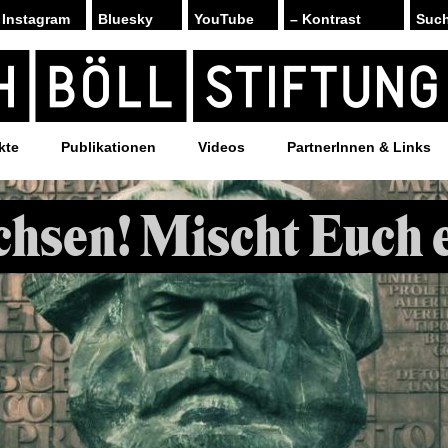
Instagram
Bluesky
YouTube
– Kontrast
kte
Publikationen
Videos
PartnerInnen & Links
chsen! Mischt Euch e