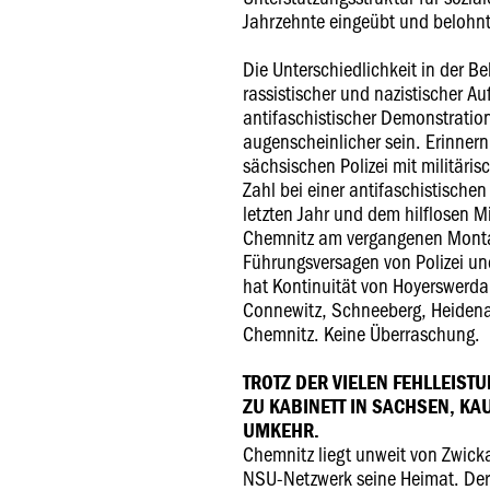
Jahrzehnte eingeübt und belohn
Die Unterschiedlichkeit in der 
rassistischer und nazistischer 
antifaschistischer Demonstrati
augenscheinlicher sein. Erinnern
sächsischen Polizei mit militäri
Zahl bei einer antifaschistisch
letzten Jahr und dem hilflosen M
Chemnitz am vergangenen Montag
Führungsversagen von Polizei u
hat Kontinuität von Hoyerswerda ü
Connewitz, Schneeberg, Heidena
Chemnitz. Keine Überraschung.
TROTZ DER VIELEN FEHLLEISTU
ZU KABINETT IN SACHSEN, KA
UMKEHR.
Chemnitz liegt unweit von Zwicka
NSU-Netzwerk seine Heimat. Der