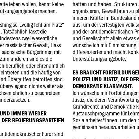
atie leben wollen, kennt keine
hatten und haben, Strukturen 
tützungsangebote machen.
organisieren, Gewalttaten zu 
inneren Kräfte im Bundesland r
ing sei „völlig fehl am Platz“
aus, um der verfestigten völki
. Tatsächlich lässt die
und der antidemokratischen Pra
indestens zwei wesentliche
und Gesellschaft allein etwas
r rassistischer Gewalt, Hass
wünsche ich mir Einmischung in
 sächsische Bürgerinnen mit
differenzierter und macht konkr
 Zum anderen sind es die
Unterstützungsangebote.
ch beruflich oder ehrenamtlich
eintreten und die häufig von
ES BRAUCHT FORTBILDUNGEN
nd Übergriffen betroffen sind.
POLIZEI UND JUSTIZ, DIE D
überwiegend nichts weiter als
DEMOKRATIE KLARMACHT.
chsen ehrlich zu beschreiben
Ich wünsche mir Fortbildungen 
anderzusetzen.
Justiz, die deren Verantwortun
Grundrechte und Demokratie k
Austauschprogramme für Lehr
R UND IMMER WIEDER
Sozialarbeiter*innen, um den 
 DER REGIERUNGSPARTEIEN
gemeinsam herauszuarbeiten u
antidemokratischer Furor sind