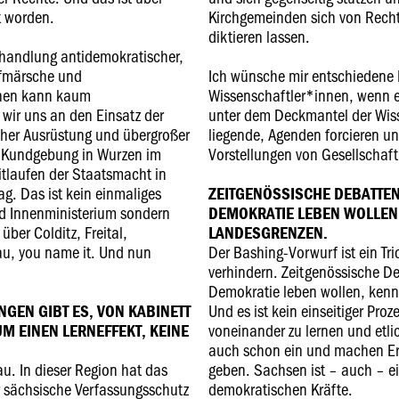
t worden.
Kirchgemeinden sich von Rech
diktieren lassen.
Behandlung antidemokratischer,
Aufmärsche und
Ich wünsche mir entschiedene 
onen kann kaum
Wissenschaftler*innen, wenn e
 wir uns an den Einsatz der
unter dem Deckmantel der Wiss
scher Ausrüstung und übergroßer
liegende, Agenden forcieren u
en Kundgebung in Wurzen im
Vorstellungen von Gesellschaft 
itlaufen der Staatsmacht in
. Das ist kein einmaliges
ZEITGENÖSSISCHE DEBATTEN
nd Innenministerium sondern
DEMOKRATIE LEBEN WOLLEN
ber Colditz, Freital,
LANDESGRENZEN.
u, you name it. Und nun
Der Bashing-Vorwurf ist ein Tri
verhindern. Zeitgenössische De
Demokratie leben wollen, kenn
Und es ist kein einseitiger Pro
NGEN GIBT ES, VON KABINETT
voneinander zu lernen und etli
UM EINEN LERNEFFEKT, KEINE
auch schon ein und machen Erf
u. In dieser Region hat das
geben. Sachsen ist – auch – e
 sächsische Verfassungsschutz
demokratischen Kräfte.