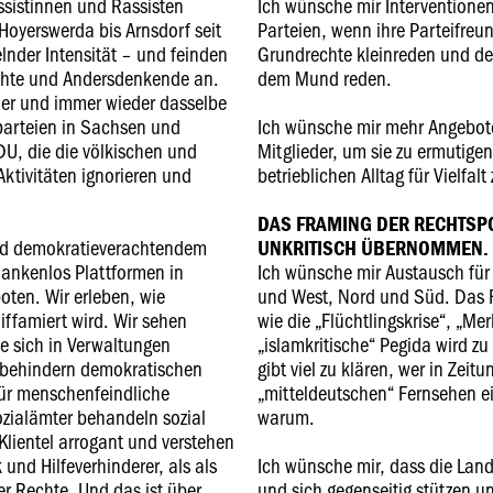
assistinnen und Rassisten
Ich wünsche mir Interventione
oyerswerda bis Arnsdorf seit
Parteien, wenn ihre Parteifre
nder Intensität – und feinden
Grundrechte kleinreden und d
chte und Andersdenkende an.
dem Mund reden.
mer und immer wieder dasselbe
parteien in Sachsen und
Ich wünsche mir mehr Angebote
U, die die völkischen und
Mitglieder, um sie zu ermutige
ktivitäten ignorieren und
betrieblichen Alltag für Vielfalt
DAS FRAMING DER RECHTSPO
nd demokratieverachtendem
UNKRITISCH ÜBERNOMMEN.
ankenlos Plattformen in
Ich wünsche mir Austausch für
ten. Wir erleben, wie
und West, Nord und Süd. Das 
iffamiert wird. Wir sehen
wie die „Flüchtlingskrise“, „Me
ie sich in Verwaltungen
„islamkritische“ Pegida wird z
 behindern demokratischen
gibt viel zu klären, wer in Zeit
ür menschenfeindliche
„mitteldeutschen“ Fernsehen 
zialämter behandeln sozial
warum.
Klientel arrogant und verstehen
und Hilfeverhinderer, als als
Ich wünsche mir, dass die Lan
er Rechte. Und das ist über
und sich gegenseitig stützen u