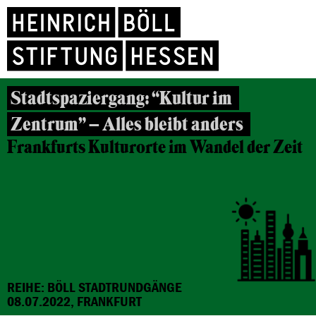
Stadtspaziergang: “Kultur im
Zentrum” – Alles bleibt anders
Frankfurts Kulturorte im Wandel der Zeit
REIHE: BÖLL STADTRUNDGÄNGE
08.07.2022, FRANKFURT