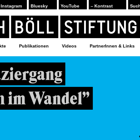
Instagram
Bluesky
YouTube
– Kontrast
kte
Publikationen
Videos
PartnerInnen & Links
aziergang
 im Wandel”