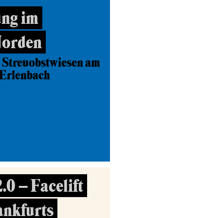
ng im
Norden
 Streuobstwiesen am
-Erlenbach
0 – Facelift
ankfurts