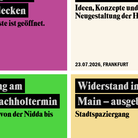
Ideen, Konzepte un
decken
Neugestaltung der 
e ist geöffnet.
23.07.2026, FRANKFURT
ng am
Widerstand i
achholtermin
Main – ausge
on der Nidda bis
Stadtspaziergang