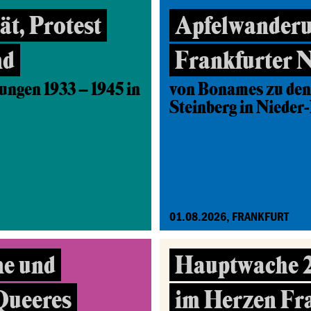
t, Protest
Apfelwanderu
nd
Frankfurter 
ungen 1933 – 1945 in
von Bonames zu den
Steinberg in Nieder
01.08.2026, FRANKFURT
ne und
Hauptwache 2.
 Queeres
im Herzen Fr