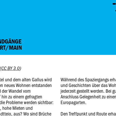
UNDGÄNGE
URT/MAIN
(
CC BY 3.0
)
el und dem alten Gallus wird
Während des Spaziergangs erha
hen neues Wohnen entstanden
und Geschichten über das Wo
rd der Wandel vom
jederzeit gestellt werden. Bei 
f hin zu einem gefragten
Anschluss Gelegenheit zu eine
 die Probleme werden sichtbar:
Europagarten.
g, hohe Mieten und
dtteio, aus? Wo sind Brüche
Den Treffpunkt und Route erhal