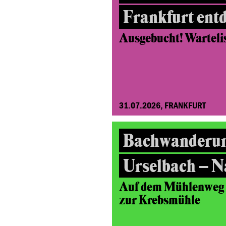
Frankfurt ent
Ausgebucht! Wartelist
31.07.2026, FRANKFURT
Bachwanderu
Urselbach – N
Auf dem Mühlenweg v
zur Krebsmühle