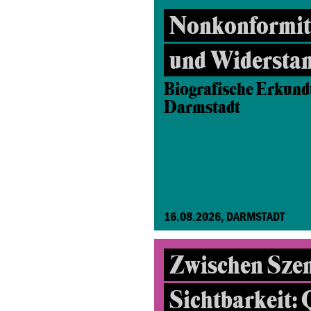
Nonkonformitä
und Widersta
Biografische Erkund
Darmstadt
16.08.2026, DARMSTADT
Zwischen Sze
Sichtbarkeit: