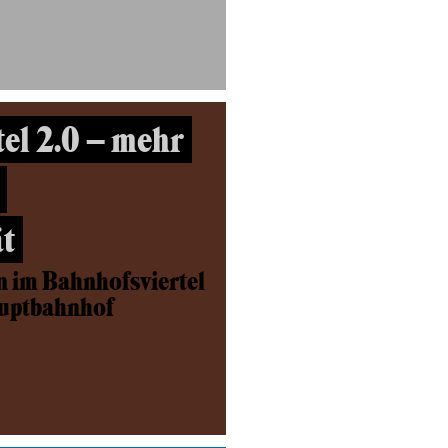
el 2.0 – mehr
t
n im Bahnhofsviertel
auptbahnhof