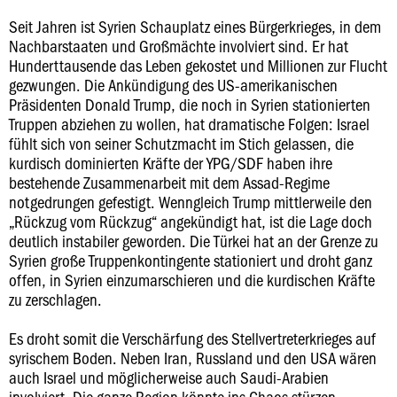
Seit Jahren ist Syrien Schauplatz eines Bürgerkrieges, in dem
Nachbarstaaten und Großmächte involviert sind. Er hat
Hunderttausende das Leben gekostet und Millionen zur Flucht
gezwungen. Die Ankündigung des US-amerikanischen
Präsidenten Donald Trump, die noch in Syrien stationierten
Truppen abziehen zu wollen, hat dramatische Folgen: Israel
fühlt sich von seiner Schutzmacht im Stich gelassen, die
kurdisch dominierten Kräfte der YPG/SDF haben ihre
bestehende Zusammenarbeit mit dem Assad-Regime
notgedrungen gefestigt. Wenngleich Trump mittlerweile den
„Rückzug vom Rückzug“ angekündigt hat, ist die Lage doch
deutlich instabiler geworden. Die Türkei hat an der Grenze zu
Syrien große Truppenkontingente stationiert und droht ganz
offen, in Syrien einzumarschieren und die kurdischen Kräfte
zu zerschlagen.
Es droht somit die Verschärfung des Stellvertreterkrieges auf
syrischem Boden. Neben Iran, Russland und den USA wären
auch Israel und möglicherweise auch Saudi-Arabien
involviert. Die ganze Region könnte ins Chaos stürzen.