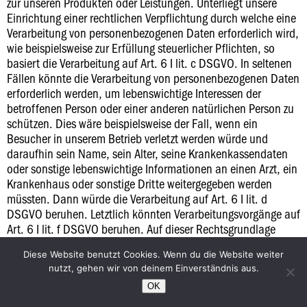
zur unseren Produkten oder Leistungen. Unterliegt unsere
Einrichtung einer rechtlichen Verpflichtung durch welche eine
Verarbeitung von personenbezogenen Daten erforderlich wird,
wie beispielsweise zur Erfüllung steuerlicher Pflichten, so
basiert die Verarbeitung auf Art. 6 I lit. c DSGVO. In seltenen
Fällen könnte die Verarbeitung von personenbezogenen Daten
erforderlich werden, um lebenswichtige Interessen der
betroffenen Person oder einer anderen natürlichen Person zu
schützen. Dies wäre beispielsweise der Fall, wenn ein
Besucher in unserem Betrieb verletzt werden würde und
daraufhin sein Name, sein Alter, seine Krankenkassendaten
oder sonstige lebenswichtige Informationen an einen Arzt, ein
Krankenhaus oder sonstige Dritte weitergegeben werden
müssten. Dann würde die Verarbeitung auf Art. 6 I lit. d
DSGVO beruhen. Letztlich könnten Verarbeitungsvorgänge auf
Art. 6 I lit. f DSGVO beruhen. Auf dieser Rechtsgrundlage
basieren Verarbeitungsvorgänge, die von keiner der
Diese Website benutzt Cookies. Wenn du die Website weiter
vorgenannten Rechtsgrundlagen erfasst werden, wenn die
nutzt, gehen wir von deinem Einverständnis aus.
Verarbeitung zur Wahrung eines berechtigten Interesses
unserer Einrichtung oder eines Dritten erforderlich ist, sofern
OK
die Interessen, Grundrechte und Grundfreiheiten des