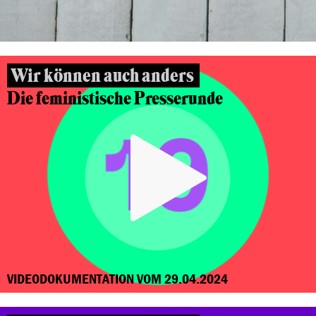
Wir können auch anders
Die feministische Presserunde
VIDEODOKUMENTATION VOM 29.04.2024