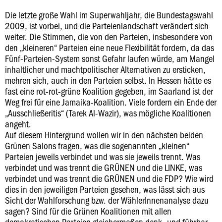
Die letzte große Wahl im Superwahljahr, die Bundestagswahl
2009, ist vorbei, und die Parteienlandschaft verändert sich
weiter. Die Stimmen, die von den Parteien, insbesondere von
den „kleineren“ Parteien eine neue Flexibilität fordern, da das
Fünf-Parteien-System sonst Gefahr laufen würde, am Mangel
inhaltlicher und machtpolitischer Alternativen zu ersticken,
mehren sich, auch in den Parteien selbst. In Hessen hätte es
fast eine rot-rot-grüne Koalition gegeben, im Saarland ist der
Weg frei für eine Jamaika-Koalition. Viele fordern ein Ende der
„Ausschließeritis“ (Tarek Al-Wazir), was mögliche Koalitionen
angeht.
Auf diesem Hintergrund wollen wir in den nächsten beiden
Grünen Salons fragen, was die sogenannten „kleinen“
Parteien jeweils verbindet und was sie jeweils trennt. Was
verbindet und was trennt die GRÜNEN und die LINKE, was
verbindet und was trennt die GRÜNEN und die FDP? Wie wird
dies in den jeweiligen Parteien gesehen, was lässt sich aus
Sicht der Wahlforschung bzw. der WählerInnenanalyse dazu
sagen? Sind für die Grünen Koalitionen mit allen
demokratischen Parteien gleichermaßen denk- und führbar