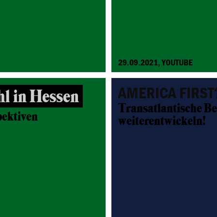
29.09.2021, YOUTUBE
AMERICA FIRST
 in Hessen
Transatlantische B
pektiven
weiterentwickeln!