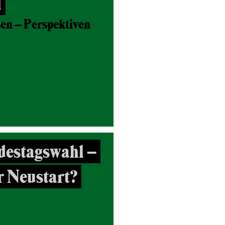
l
en – Perspektiven
destagswahl –
r Neustart?