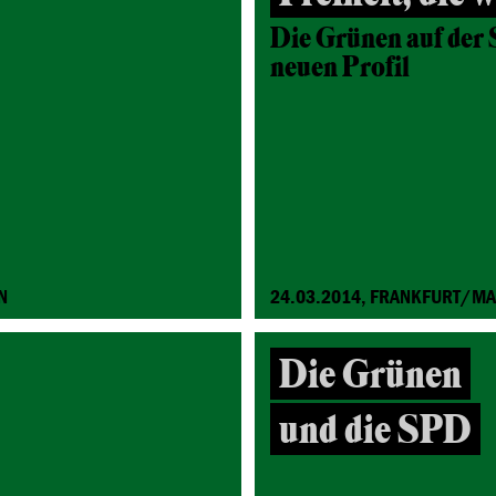
Die Grünen auf der
neuen Profil
N
24.03.2014, FRANKFURT/MA
Die Grünen
und die SPD