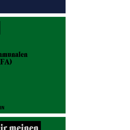
mmunalen
KFA)
IN
wir meinen