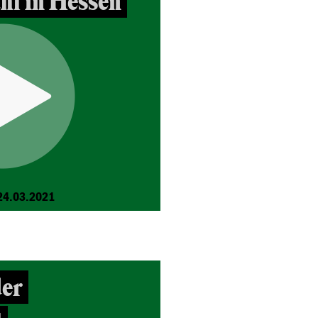
l in Hessen
24.03.2021
der