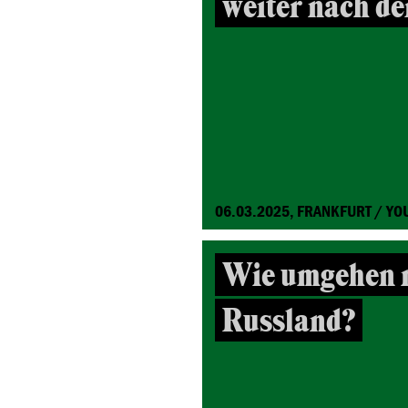
weiter nach d
06.03.2025, FRANKFURT / YO
Wie umgehen m
Russland?