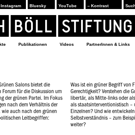
Instagram
Bluesky
YouTube
– Kontrast
kte
Publikationen
Videos
PartnerInnen & Links
rünen Salons bietet die
Was ist ein grüner Begriff von F
in Forum für die Diskussion um
Gerechtigkeit? Verstehen die Gr
g der grünen Partei. Im Fokus
libertär, als Mitte-links oder al
gen nach dem Verhältnis der
als staatsinterventionistisch 
, wie auch nach den grünen
Einzelnen? Und wie entwickeln
litischen Leitbegriffen:
Selbstverständnis – zum Beispie
weiter?