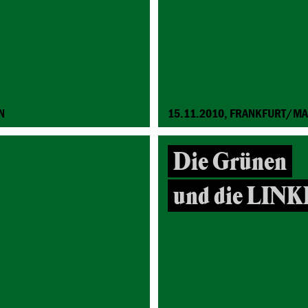
N
15.11.2010, FRANKFURT/MA
Die Grünen
und die LINK