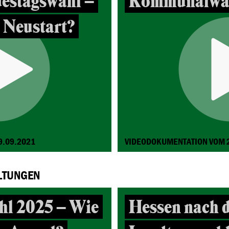
estagswahl –
Kommunalwah
r Neustart?
9.09.2021
VIDEODOKUMENTATION VOM 
LTUNGEN
hl 2025 – Wie
Hessen nach 