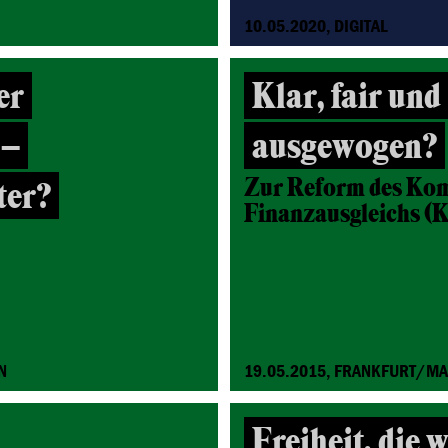
10.05.2020, DIGITAL
er
Klar, fair und
 –
ausgewogen?
Zur Reform des Ko
ter?
Finanzausgleichs (
N
19.05.2015, FRANKFURT/MA
Freiheit, die 