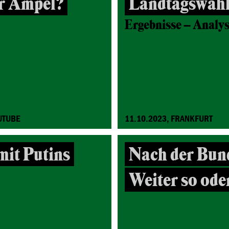
er Ampel?
Landtagswah
Ergebnisse – Analys
UTUBE
11.10.2023, FRANKFURT
it Putins
Nach der Bun
Weiter so ode