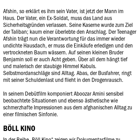
Afshin, so erklärt es ihm sein Vater, ist jetzt der Mann im
Haus. Der Vater, ein Ex-Soldat, muss das Land aus
Sicherheitsgründen verlassen. Seine Kaserne wurde zum Ziel
der Taliban; kaum einer überlebte den Anschlag. Der Teenager
Afshin trägt nun die Verantwortung für das immer wieder
undichte Hausdach, er muss die Einkäufe erledigen und den
vertrockneten Baum wässern. Auf seinen kleinen Bruder
Benjamin soll er auch Acht geben. Über all dem hängt tief
und malerisch der staubige Himmel Kabuls.
Selbstmordanschläge sind Alltag. Abas, der Busfahrer, ringt
mit seiner Schuldenlast und flieht in den Drogenrausch.
In seinem Debütfilm komponiert Aboozar Amini sensibel
beobachtete Situationen und ebenso ästhetische wie
schmerzhafte Impressionen aus dem afghanischen Alltag zu
einer filmischen Sinfonie.
BÖLL KINO
In der Reihe „Böll Kino“ zeigen wir Dokumentarfilme zu