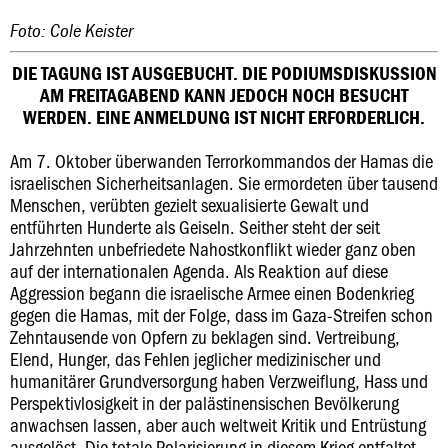
Foto: Cole Keister
DIE TAGUNG IST AUSGEBUCHT. DIE PODIUMSDISKUSSION
AM FREITAGABEND KANN JEDOCH NOCH BESUCHT
WERDEN. EINE ANMELDUNG IST NICHT ERFORDERLICH.
Am 7. Oktober überwanden Terrorkommandos der Hamas die
israelischen Sicherheitsanlagen. Sie ermordeten über tausend
Menschen, verübten gezielt sexualisierte Gewalt und
entführten Hunderte als Geiseln. Seither steht der seit
Jahrzehnten unbefriedete Nahostkonflikt wieder ganz oben
auf der internationalen Agenda. Als Reaktion auf diese
Aggression begann die israelische Armee einen Bodenkrieg
gegen die Hamas, mit der Folge, dass im Gaza-Streifen schon
Zehntausende von Opfern zu beklagen sind. Vertreibung,
Elend, Hunger, das Fehlen jeglicher medizinischer und
humanitärer Grundversorgung haben Verzweiflung, Hass und
Perspektivlosigkeit in der palästinensischen Bevölkerung
anwachsen lassen, aber auch weltweit Kritik und Entrüstung
ausgelöst. Die totale Polarisierung in diesem Krieg entfaltet