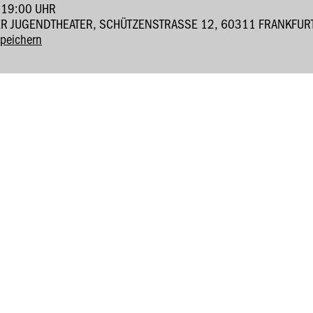
 19:00 UHR
R JUGENDTHEATER, SCHÜTZENSTRASSE 12, 60311 FRANKFURT
speichern