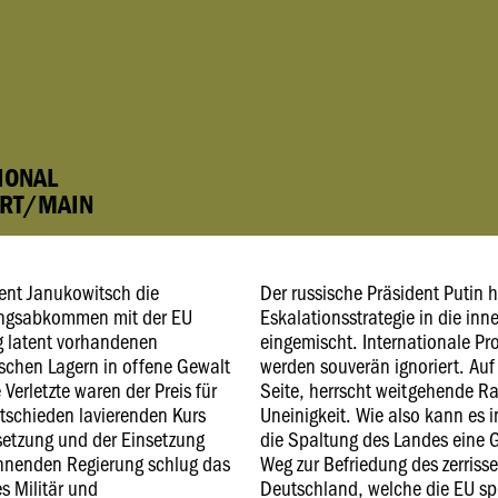
TIONAL
URT/MAIN
ent Janukowitsch die
Der russische Präsident Putin h
rungsabkommen mit der EU
Eskalationsstrategie in die in
ng latent vorhandenen
eingemischt. Internationale P
schen Lagern in offene Gewalt
werden souverän ignoriert. Auf
erletzte waren der Preis für
Seite, herrscht weitgehende Rat
tschieden lavierenden Kurs
Uneinigkeit. Wie also kann es i
etzung und der Einsetzung
die Spaltung des Landes eine G
lehnenden Regierung schlug das
Weg zur Befriedung des zerris
s Militär und
Deutschland, welche die EU spi