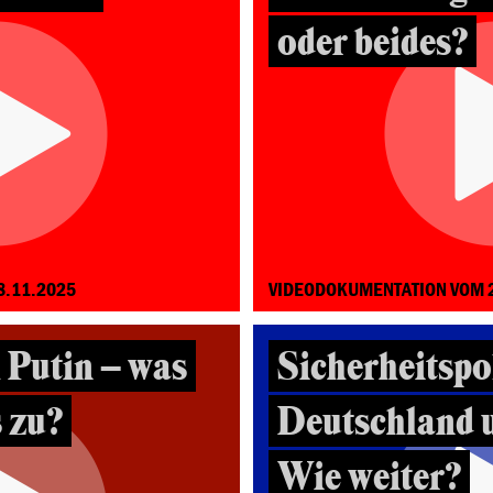
oder beides?
8.11.2025
VIDEODOKUMENTATION VOM 
 Putin – was
Sicherheitspol
 zu?
Deutschland 
Wie weiter?