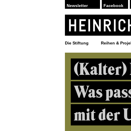
Facebook
Die Stiftung
Reihen & Proje
(Kalter)
Was pass
mit der 