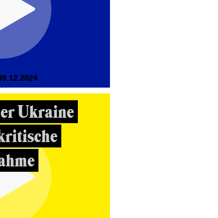
09.12.2024
der Ukraine
kritische
nahme