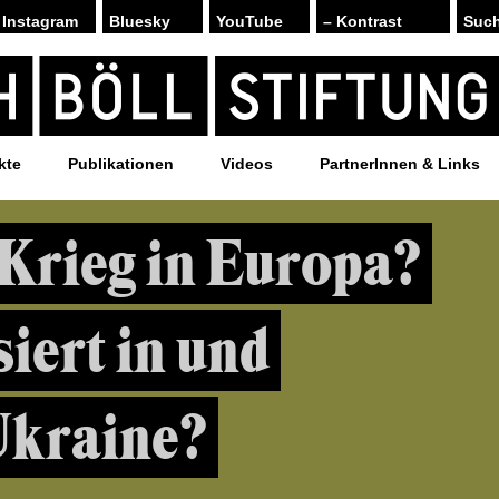
Instagram
Bluesky
YouTube
– Kontrast
kte
Publikationen
Videos
PartnerInnen & Links
 Krieg in Europa?
iert in und
Ukraine?