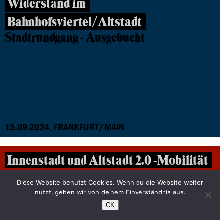
Widerstand im
Bahnhofsviertel/Altstadt
Stadtrundgang - Ausgebucht
15.09.2024, FRANKFURT/MAIN
Innenstadt und Altstadt 2.0 -Mobilität
und Lebensqualität in der Frankfurter
Diese Website benutzt Cookies. Wenn du die Website weiter
nutzt, gehen wir von deinem Einverständnis aus.
City
OK
Ausgebucht