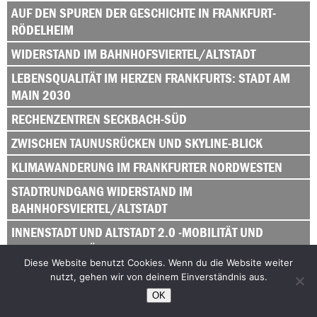
AUF DEN SPUREN DER GESCHICHTE IN FRANKFURT-
RÖDELHEIM
WIDERSTAND IM BAHNHOFSVIERTEL/ALTSTADT
LEBENSQUALITÄT IM HERZEN FRANKFURTS: STADT AM
MAIN 2030
RECHENZENTREN SECKBACH-SÜD
ZWISCHEN TAUNUSRÜCKEN UND SKYLINE-BLICK
KLIMAWANDERUNG IM FRANKFURTER NORDWESTEN
STADTRUNDGANG WIDERSTAND IM
BAHNHOFSVIERTEL/ALTSTADT
INNENSTADT UND ALTSTADT 2.0 -MOBILITÄT UND
LEBENSQUALITÄT IN DER FRANKFURTER CITY
Diese Website benutzt Cookies. Wenn du die Website weiter
STADTRUNDGANG ZUR VERFOLGUNGSGESCHICHTE DER
nutzt, gehen wir von deinem Einverständnis aus.
SINTI UND ROMA IN HANAU
OK
RECHENZENTREN SECKBACH-SÜD