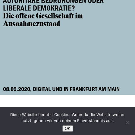
AUTORITÄRE BEDROHUNGEN ODER
LIBERALE DEMOKRATIE?
Die offene Gesellschaft im
Ausnahmezustand
08.09.2020, DIGITAL UND IN FRANKFURT AM MAIN
Diese Website benutzt Cookies. Wenn du die Website weiter
Facebook
Bluesky
nutzt, gehen wir von deinem Einverständnis aus.
Instagram
YouTube
OK
Praktikum
Kontakt/Impressum