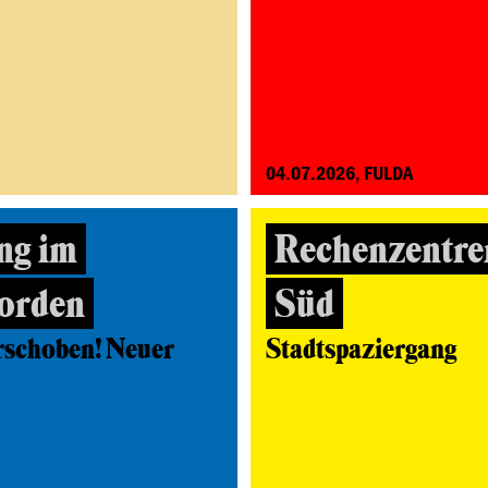
04.07.2026, FULDA
ng im
Rechenzentre
orden
Süd
rschoben! Neuer
Stadtspaziergang