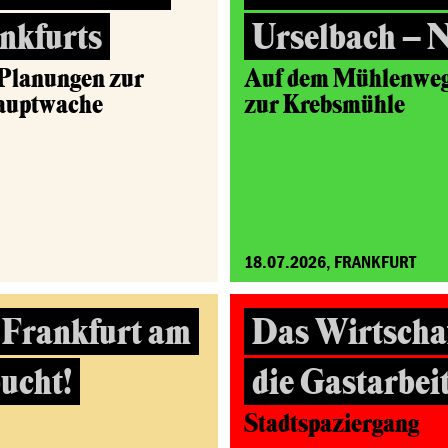
nkfurts
Urselbach – 
 Planungen zur
Auf dem Mühlenweg 
Hauptwache
zur Krebsmühle
18.07.2026, FRANKFURT
 Frankfurt am
Das Wirtscha
ucht!
die Gastarbei
Stadtspaziergang