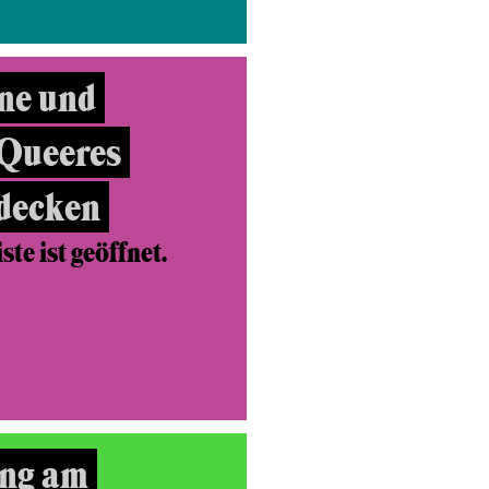
ne und
 Queeres
tdecken
te ist geöffnet.
ng am