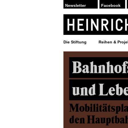
Facebook
Die Stiftung
Reihen & Proje
Bahnhofs
und Lebe
Mobilitätspl
den Hauptba