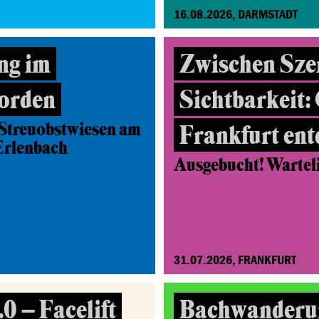
16.08.2026, DARMSTADT
ng im
Zwischen Sze
orden
Sichtbarkeit:
Streuobstwiesen am
Frankfurt en
Erlenbach
Ausgebucht! Wartelis
31.07.2026, FRANKFURT
0 – Facelift
Bachwanderu