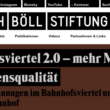
Instagram
Bluesky
YouTube
– Kontrast
kte
Publikationen
Videos
PartnerInnen & Links
viertel 2.0 – mehr 
nsqualität
anungen im Bahnhofsviertel u
hnhof