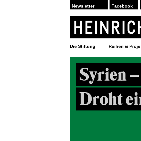
Facebook
Die Stiftung
Reihen & Proje
Syrien –
Droht ei