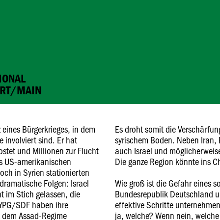
TIONAL
URT/MAIN
z eines Bürgerkrieges, in dem
Es droht somit die Verschärfung
nvolviert sind. Er hat
syrischem Boden. Neben Iran,
tet und Millionen zur Flucht
auch Israel und möglicherweise
s US-amerikanischen
Die ganze Region könnte ins C
ch in Syrien stationierten
dramatische Folgen: Israel
Wie groß ist die Gefahr eines 
t im Stich gelassen, die
Bundesrepublik Deutschland u
r YPG/SDF haben ihre
effektive Schritte unternehme
t dem Assad-Regime
ja, welche? Wenn nein, welch