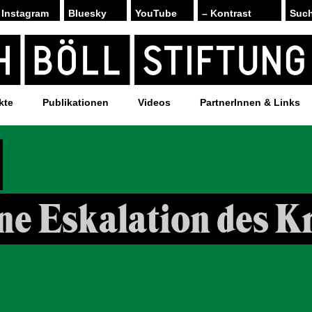
Instagram
Bluesky
YouTube
– Kontrast
kte
Publikationen
Videos
PartnerInnen & Links
ne Eskalation des K