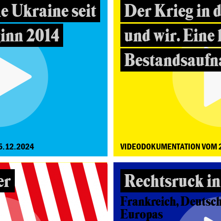
ie Ukraine seit
Der Krieg in 
inn 2014
und wir. Eine 
Bestandsauf
5.12.2024
VIDEODOKUMENTATION VOM 
er
Rechtsruck i
Frankreich, Deutsch
Europas