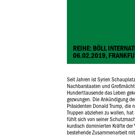
REIHE: BÖLL INTERNA
06.02.2019, FRANKF
Seit Jahren ist Syrien Schauplat
Nachbarstaaten und Großmächte i
Hunderttausende das Leben gekos
gezwungen. Die Ankündigung de
Präsidenten Donald Trump, die no
Truppen abziehen zu wollen, hat 
fühlt sich von seiner Schutzmach
kurdisch dominierten Kräfte de
bestehende Zusammenarbeit mi