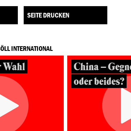
SEITE DRUCKEN
BÖLL INTERNATIONAL
r Wahl
China – Gegne
oder beides?