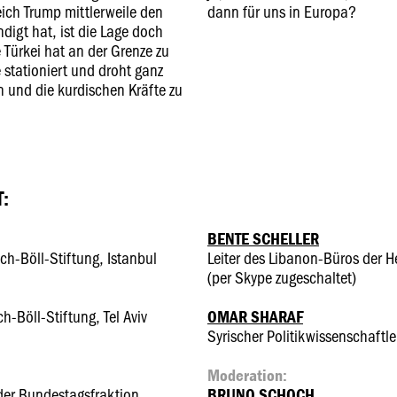
ich Trump mittlerweile den
dann für uns in Europa?
igt hat, ist die Lage doch
 Türkei hat an der Grenze zu
 stationiert und droht ganz
n und die kurdischen Kräfte zu
:
BENTE SCHELLER
ich-Böll-Stiftung, Istanbul
Leiter des Libanon-Büros der He
(per Skype zugeschaltet)
ch-Böll-Stiftung, Tel Aviv
OMAR SHARAF
Syrischer Politikwissenschaftle
Moderation:
der Bundestagsfraktion
BRUNO SCHOCH