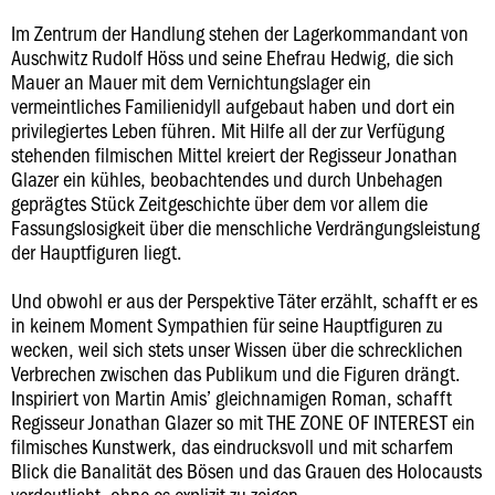
Im Zentrum der Handlung stehen der Lagerkommandant von
Auschwitz Rudolf Höss und seine Ehefrau Hedwig, die sich
Mauer an Mauer mit dem Vernichtungslager ein
vermeintliches Familienidyll aufgebaut haben und dort ein
privilegiertes Leben führen. Mit Hilfe all der zur Verfügung
stehenden filmischen Mittel kreiert der Regisseur Jonathan
Glazer ein kühles, beobachtendes und durch Unbehagen
geprägtes Stück Zeitgeschichte über dem vor allem die
Fassungslosigkeit über die menschliche Verdrängungsleistung
der Hauptfiguren liegt.
Und obwohl er aus der Perspektive Täter erzählt, schafft er es
in keinem Moment Sympathien für seine Hauptfiguren zu
wecken, weil sich stets unser Wissen über die schrecklichen
Verbrechen zwischen das Publikum und die Figuren drängt.
Inspiriert von Martin Amis’ gleichnamigen Roman, schafft
Regisseur Jonathan Glazer so mit THE ZONE OF INTEREST ein
filmisches Kunstwerk, das eindrucksvoll und mit scharfem
Blick die Banalität des Bösen und das Grauen des Holocausts
verdeutlicht, ohne es explizit zu zeigen.