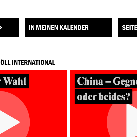
>
IN MEINEN KALENDER
SEIT
BÖLL INTERNATIONAL
r Wahl
China – Gegne
oder beides?