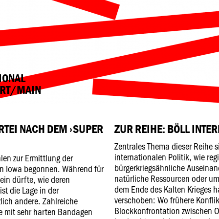
TIONAL
URT/MAIN
RTEI NACH DEM ›SUPER
ZUR REIHE: BÖLL INTE
Zentrales Thema dieser Reihe si
internationalen Politik, wie reg
en zur Ermittlung der
bürgerkriegsähnliche Auseina
in Iowa begonnen. Während für
natürliche Ressourcen oder u
ein dürfte, wie deren
dem Ende des Kalten Krieges ha
st die Lage in der
verschoben: Wo frühere Konflik
lich andere. Zahlreiche
Blockkonfrontation zwischen O
e mit sehr harten Bandagen