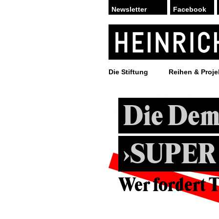
Facebook
Die Stiftung
Reihen & Proje
Die Dem
›SUPER
Wer fordert 