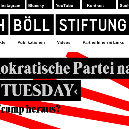
Instagram
Bluesky
YouTube
– Kontrast
kte
Publikationen
Videos
PartnerInnen & Links
okratische Partei n
 TUESDAY‹
Trump heraus?