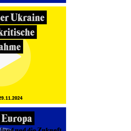
der Ukraine
kritische
nahme
29.11.2024
n Europa
land und die Zukunft